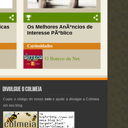
icas
Os Melhores AnÃºncios de
Interesse PÃºblico
Curiosidades
O Buteco da Net
Copie o código do nosso
selo
e ajude a divulgar a Colmeia
em seu blog.