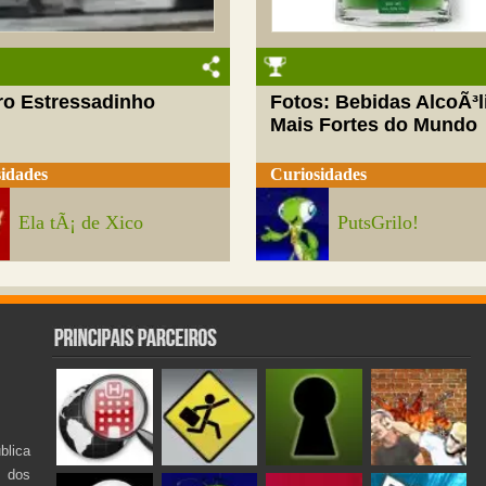
ro Estressadinho
Fotos: Bebidas AlcoÃ³l
Mais Fortes do Mundo
idades
Curiosidades
Ela tÃ¡ de Xico
PutsGrilo!
lica
s dos