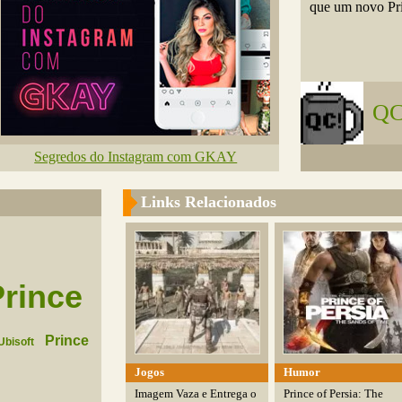
que um novo Prin
QC
Segredos do Instagram com GKAY
Links Relacionados
Prince
Prince
Ubisoft
Jogos
Humor
Imagem Vaza e Entrega o
Prince of Persia: The