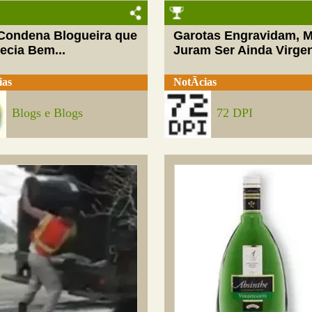
 Condena Blogueira que
Garotas Engravidam, 
ecia Bem...
Juram Ser Ainda Virge
ias
NotÃ­cias
Blogs e Blogs
72 DPI