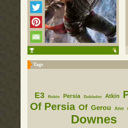
Tags
E3
Persia
Atkin
Robin
Dublador
Of Persia
Of
Gerou
Ano
Downes