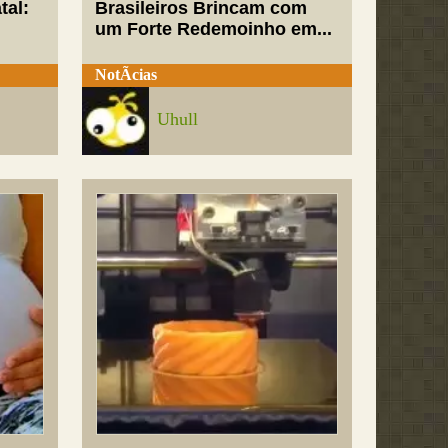
tal:
Brasileiros Brincam com
um Forte Redemoinho em...
NotÃ­cias
Uhull