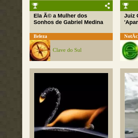
Ela Ã© a Mulher dos
Juiz
Sonhos de Gabriel Medina
'Apar
Beleza
NotÃ­c
Clave do Sul