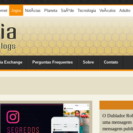
ernet
Jogos
NotÃ­cias
Planeta
SaÃºde
Tecnologia
VeÃ­culos
Adulto
ia Exchange
Perguntas Frequentes
Sobre
Contato
O Dublador Robi
uma mensagem em
mensagem public