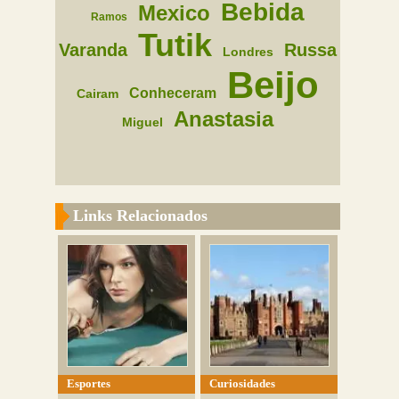
Bebida
Mexico
Ramos
Tutik
Varanda
Russa
Londres
Beijo
Conheceram
Cairam
Anastasia
Miguel
Links Relacionados
Esportes
Curiosidades