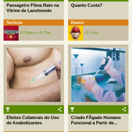
Passageiro Filma Rato na
Quanto Custa?
Vitrine de Lanchonete
NotÃ­cias
Humor
O Buteco da Net
O Loxa
Efeitos Colaterais do Uso
Criado FÃ­gado Humano
de Anabolizantes
Funcional a Partir de...