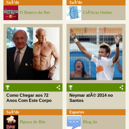
SaÃºde
SaÃºde
O Buteco da Net
CiÃªncia Online
Como Chegar aos 72
Neymar atÃ© 2014 no
Anos Com Este Corpo
Santos
SaÃºde
Esportes
Pipoca de Bits
Blog da