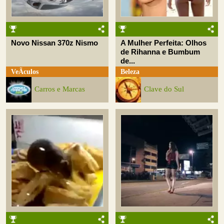
Novo Nissan 370z Nismo
A Mulher Perfeita: Olhos
de Rihanna e Bumbum
de...
VeÃ­culos
Beleza
Carros e Marcas
Clave do Sul