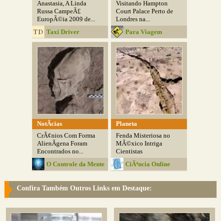
Anastasia, A Linda
Visitando Hampton
Russa CampeÃ£
Court Palace Perto de
EuropÃ©ia 2009 de...
Londres na...
Taxi Driver
Para Viagem
NotÃ­cias
Planeta
CrÃ¢nios Com Forma
Fenda Misteriosa no
AlienÃ­gena Foram
MÃ©xico Intriga
Encontrados no...
Cientistas
O Controle da Mente
CiÃªncia Online
Confira Também Outros Links em Destaque: