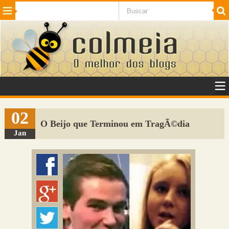
Beleza
Cinema e TV
Curiosidades
Esportes
Humor
Internet
Jogos
NotÃ­cias
Planeta
SaÃºde
Tecnologia
VeÃ­culos
Adulto
Sugerir Link
02
O Beijo que Terminou em TragÃ©dia
Adicionar Blog
Jan
Colmeia Exchange
Perguntas Frequentes
Sobre
Contato