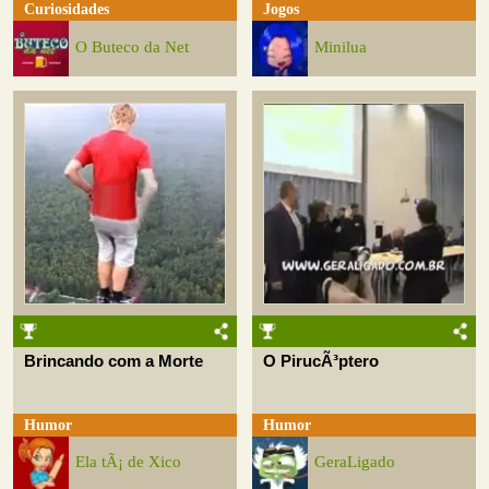
Curiosidades
Jogos
O Buteco da Net
Minilua
Brincando com a Morte
O PirucÃ³ptero
Humor
Humor
Ela tÃ¡ de Xico
GeraLigado