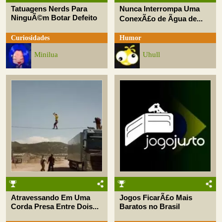
Tatuagens Nerds Para
Nunca Interrompa Uma
NinguÃ©m Botar Defeito
ConexÃ£o de Ãgua de...
Curiosidades
Humor
Minilua
Uhull
Atravessando Em Uma
Jogos FicarÃ£o Mais
Corda Presa Entre Dois...
Baratos no Brasil