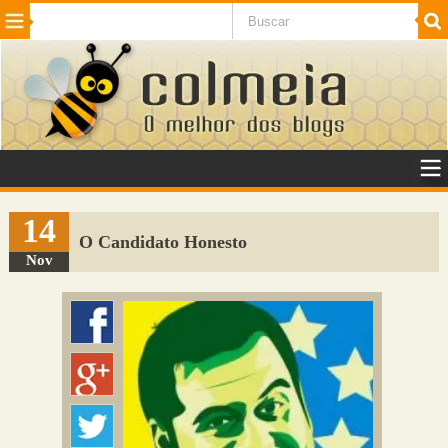
Beleza
Cinema e TV
Curiosidades
Esportes
Humor
Internet
Jogos
NotÃ­cias
Planeta
SaÃºde
Tecnologia
VeÃ­culos
Adulto
Sugerir Link
14
O Candidato Honesto
Adicionar Blog
Nov
Colmeia Exchange
Perguntas Frequentes
Sobre
Contato