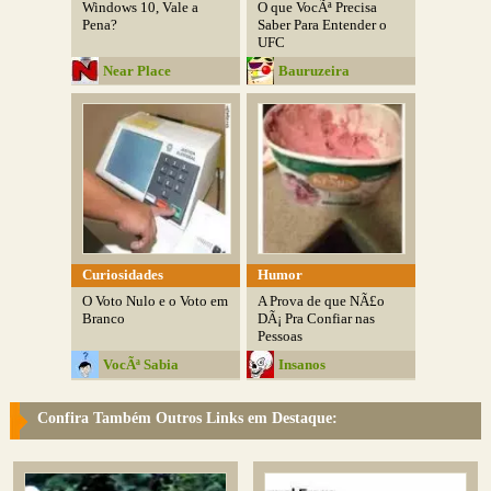
Windows 10, Vale a
O que VocÃª Precisa
Pena?
Saber Para Entender o
UFC
Near Place
Bauruzeira
Curiosidades
Humor
O Voto Nulo e o Voto em
A Prova de que NÃ£o
Branco
DÃ¡ Pra Confiar nas
Pessoas
VocÃª Sabia
Insanos
Confira Também Outros Links em Destaque: