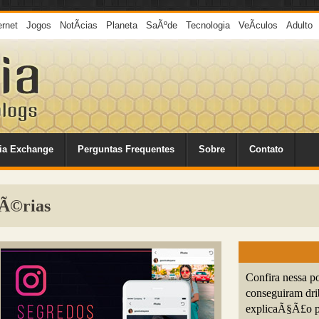
ernet
Jogos
NotÃ­cias
Planeta
SaÃºde
Tecnologia
VeÃ­culos
Adulto
ia Exchange
Perguntas Frequentes
Sobre
Contato
FÃ©rias
Confira nessa p
conseguiram dri
explicaÃ§Ã£o pl