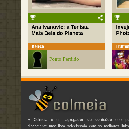
Ana Ivanovic: a Tenista
Inve
Mais Bela do Planeta
Phot
Beleza
Humo
Ponto Perdido
A Colmeia é um
agregador de conteúdo
que pub
diariamente uma lista selecionada com os melhores link