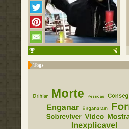
Tags
Morte
Conseg
Driblar
Pessoas
Fo
Enganar
Enganaram
Sobreviver
Video
Mostr
Inexplicavel