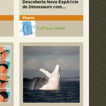
Descoberta Nova EspÃ©cie
de Dinossauro com...
Planeta
CiÃªncia Online