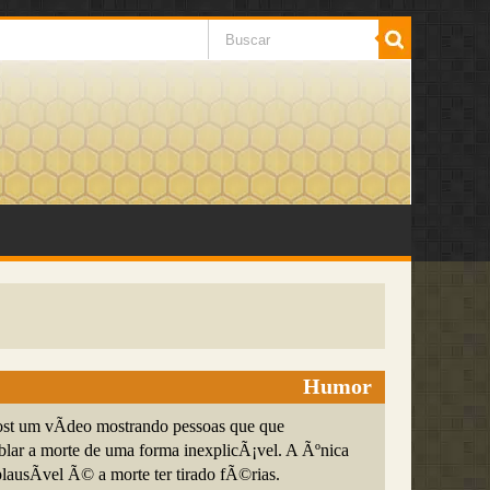
Humor
ost um vÃ­deo mostrando pessoas que que
blar a morte de uma forma inexplicÃ¡vel. A Ãºnica
ausÃ­vel Ã© a morte ter tirado fÃ©rias.