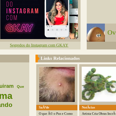
Ov
Segredos do Instagram com GKAY
Links Relacionados
uiram
Que
rma
ando
SaÃºde
NotÃ­cias
O que Ã© o Pus e Como
Artista Cria Obras IncrÃ