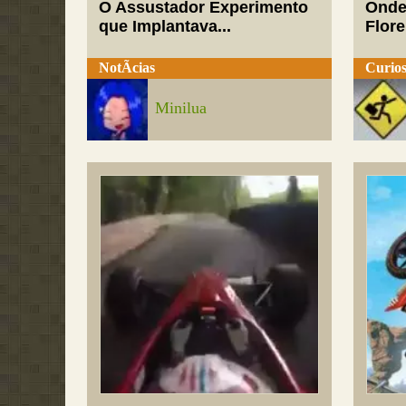
O Assustador Experimento
Onde
que Implantava...
Flor
NotÃ­cias
Curios
Minilua