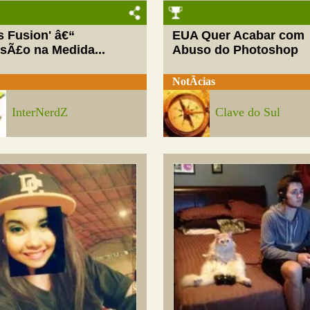
ls Fusion' â€“
EUA Quer Acabar com
rsÃ£o na Medida...
Abuso do Photoshop
NotÃ­cias
InterNerdZ
Clave do Sul