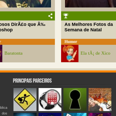
josos DirÃ£o que Ã‰
As Melhores Fotos da
oshop
Semana de Natal
r
Humor
Baratonta
Ela tÃ¡ de Xico
lica
s dos