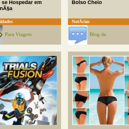
 se Hospedar em
Bolso Cheio
enÃ§a
idades
NotÃ­cias
Para Viagem
Blog da