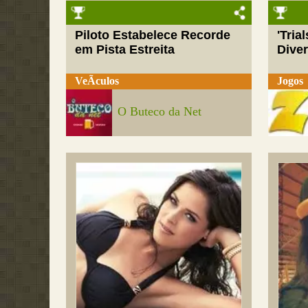
Piloto Estabelece Recorde
'Tria
em Pista Estreita
Dive
VeÃ­culos
Jogos
O Buteco da Net