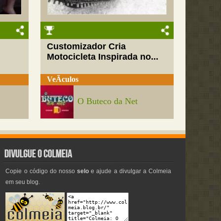
Customizador Cria
Motocicleta Inspirada no...
VeÃ­culos
O Buteco da Net
Copie o código do nosso
selo
e ajude a divulgar a Colmeia
em seu blog.