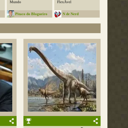
Mundo
FlexÃ­vel
Pitaco do Blogueiro
N de Nerd