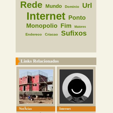
Rede
Url
Mundo
Dominio
Internet
Ponto
Monopolio
Fim
Maiores
Sufixos
Endereco
Criacao
Links Relacionados
NotÃ­cias
Internet