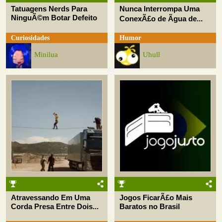
Tatuagens Nerds Para
Nunca Interrompa Uma
NinguÃ©m Botar Defeito
ConexÃ£o de Ãgua de...
Curiosidades
Humor
Minilua
Uhull
Atravessando Em Uma
Jogos FicarÃ£o Mais
Corda Presa Entre Dois...
Baratos no Brasil