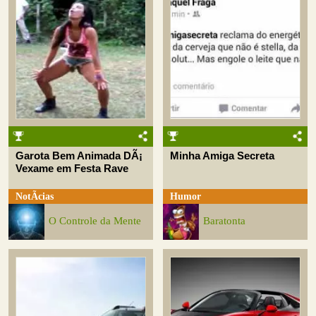
Garota Bem Animada DÃ¡
Minha Amiga Secreta
Vexame em Festa Rave
NotÃ­cias
Humor
O Controle da Mente
Baratonta