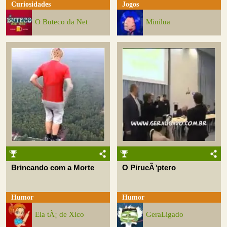
Curiosidades
Jogos
O Buteco da Net
Minilua
Brincando com a Morte
O PirucÃ³ptero
Humor
Humor
Ela tÃ¡ de Xico
GeraLigado