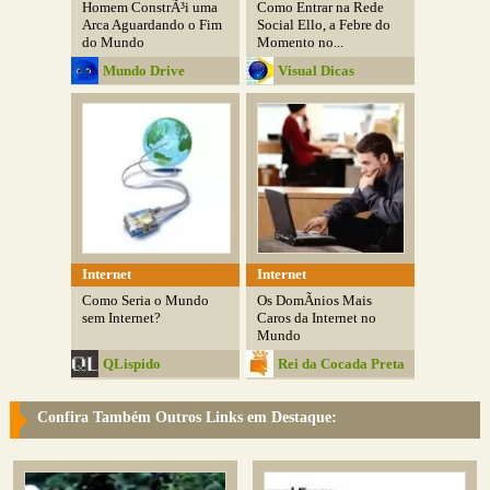
Homem ConstrÃ³i uma
Como Entrar na Rede
Arca Aguardando o Fim
Social Ello, a Febre do
do Mundo
Momento no...
Mundo Drive
Visual Dicas
Internet
Internet
Como Seria o Mundo
Os DomÃ­nios Mais
sem Internet?
Caros da Internet no
Mundo
QLispido
Rei da Cocada Preta
Confira Também Outros Links em Destaque: