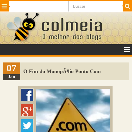
Beleza
Cinema e TV
Curiosidades
Esportes
Humor
Internet
Jogos
NotÃ­cias
Planeta
SaÃºde
Tecnologia
VeÃ­culos
Adulto
Sugerir Link
07
O Fim do MonopÃ³lio Ponto Com
Adicionar Blog
Jan
Colmeia Exchange
Perguntas Frequentes
Sobre
Contato