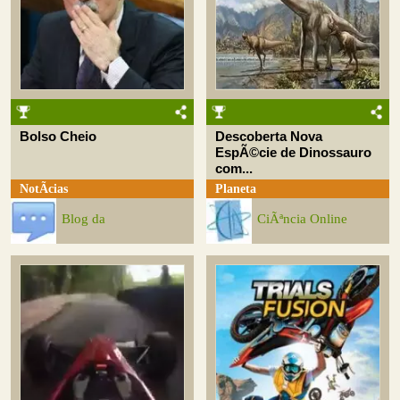
Bolso Cheio
Descoberta Nova
EspÃ©cie de Dinossauro
com...
NotÃ­cias
Planeta
Blog da
CiÃªncia Online