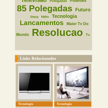
Potentes
Polegadas
85 Polegadas
Futuro
Tecnologia
Hdtv
Sharp
Lancamentos
Maior Tv Do
Resolucao
Mundo
Tv
Links Relacionados
Tecnologia
Tecnologia