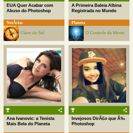
EUA Quer Acabar com
A Primeira Baleia Albina
Abuso do Photoshop
Registrada no Mundo
NotÃ­cias
Planeta
Clave do Sul
O Controle da Mente
Ana Ivanovic: a Tenista
Invejosos DirÃ£o que Ã‰
Mais Bela do Planeta
Photoshop