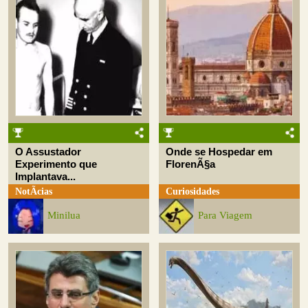
O Assustador
Onde se Hospedar em
Experimento que
FlorenÃ§a
Implantava...
NotÃ­cias
Curiosidades
Minilua
Para Viagem