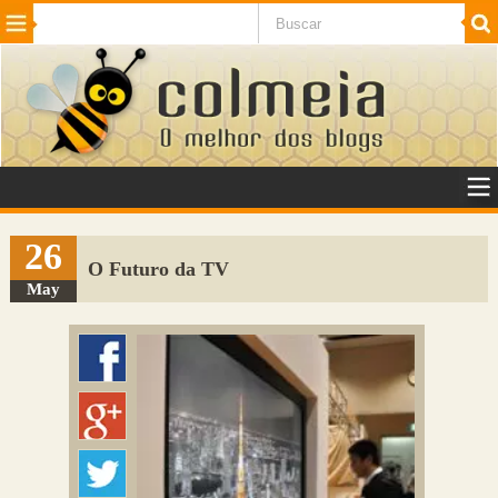
Beleza
Cinema e TV
Curiosidades
Esportes
Humor
Internet
Jogos
NotÃ­cias
Planeta
SaÃºde
Tecnologia
VeÃ­culos
Adulto
Sugerir Link
26
O Futuro da TV
Adicionar Blog
May
Colmeia Exchange
Perguntas Frequentes
Sobre
Contato