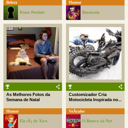
Beleza
Humor
Ponto Perdido
Baratonta
As Melhores Fotos da
Customizador Cria
Semana de Natal
Motocicleta Inspirada no...
Humor
VeÃ­culos
Ela tÃ¡ de Xico
O Buteco da Net