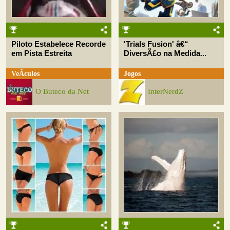
Piloto Estabelece Recorde
'Trials Fusion' â€“
em Pista Estreita
DiversÃ£o na Medida...
VeÃ­culos
Jogos
O Buteco da Net
InterNerdZ