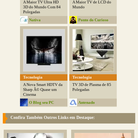
A Maior TV Ultra HD
A Maior TV de LCD do
3D do Mundo Com 84
Mundo
Polegadas
Nativa
Ponto do Curioso
Tecnologia
Tecnologia
A Nova Smart HDTV da
TV 3D de Plasma de 85
Sharp Ã© Quase um
Polegadas
Cinema
O Blog seu PC
Antenado
Confira Também Outros Links em Destaque: