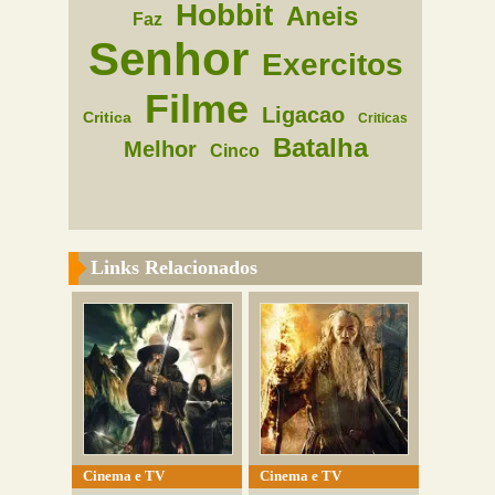
Hobbit
Aneis
Faz
Senhor
Exercitos
Filme
Ligacao
Critica
Criticas
Batalha
Melhor
Cinco
Links Relacionados
Cinema e TV
Cinema e TV