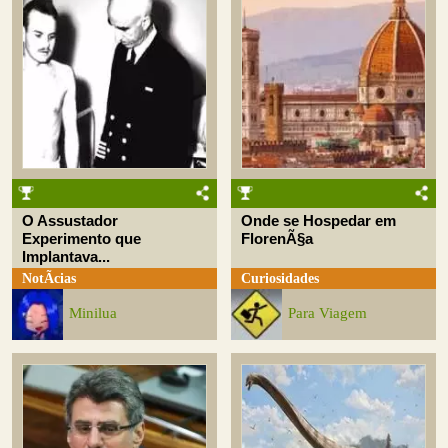
O Assustador
Onde se Hospedar em
Experimento que
FlorenÃ§a
Implantava...
NotÃ­cias
Curiosidades
Minilua
Para Viagem