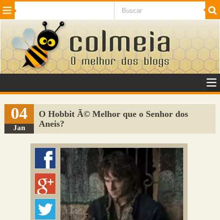
Beleza
Cinema e TV
Curiosidades
Esportes
Humor
Internet
Jogos
NotÃ­cias
Planeta
SaÃºde
Tecnologia
VeÃ­culos
Adulto
Sugerir Link
04
O Hobbit Ã© Melhor que o Senhor dos
Aneis?
Adicionar Blog
Jan
Colmeia Exchange
Perguntas Frequentes
Sobre
Contato