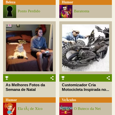
Beleza
Humor
Ponto Perdido
Baratonta
As Melhores Fotos da
Customizador Cria
Semana de Natal
Motocicleta Inspirada no...
Humor
VeÃ­culos
Ela tÃ¡ de Xico
O Buteco da Net