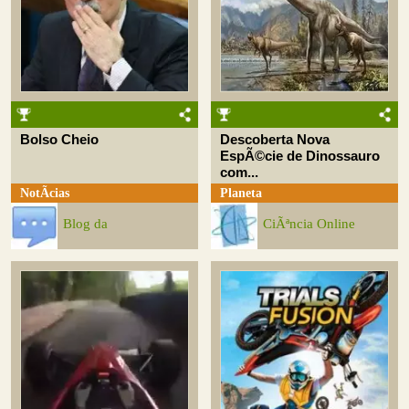
Bolso Cheio
Descoberta Nova
EspÃ©cie de Dinossauro
com...
NotÃ­cias
Planeta
Blog da
CiÃªncia Online