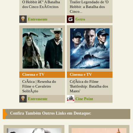
O Hobbit â€“ A Batalha
Trailer Legendado de 'O
dos Cinco ExÃ©rcitos
Hobbit: a Batalha dos
Cinco...
Entremente
Getro
Cinema e TV
Cinema e TV
CrÃ­tica | Resenha do
Cr[Ã­tica do Filme
Filme o Cavaleiro
'Battleship: Batalha dos
SolitÃ¡rio
Mares'
Entremente
Cine Point
Confira Também Outros Links em Destaque: