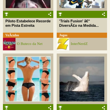
Piloto Estabelece Recorde
'Trials Fusion' â€“
em Pista Estreita
DiversÃ£o na Medida...
VeÃ­culos
Jogos
O Buteco da Net
InterNerdZ