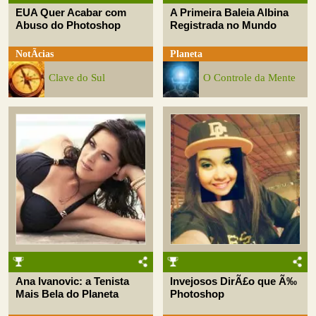
EUA Quer Acabar com
A Primeira Baleia Albina
Abuso do Photoshop
Registrada no Mundo
NotÃ­cias
Planeta
Clave do Sul
O Controle da Mente
Ana Ivanovic: a Tenista
Invejosos DirÃ£o que Ã‰
Mais Bela do Planeta
Photoshop