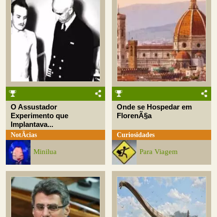
O Assustador
Onde se Hospedar em
Experimento que
FlorenÃ§a
Implantava...
NotÃ­cias
Curiosidades
Minilua
Para Viagem