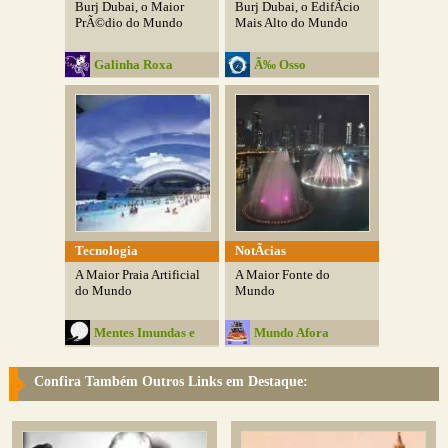
Burj Dubai, o Maior
Burj Dubai, o EdifÃ­cio
PrÃ©dio do Mundo
Mais Alto do Mundo
Galinha Roxa
Ã‰ Osso
Tecnologia
NotÃ­cias
A Maior Praia Artificial
A Maior Fonte do
do Mundo
Mundo
Mentes Imundas e
Mundo Afora
Belas
Confira Também Outros Links em Destaque: