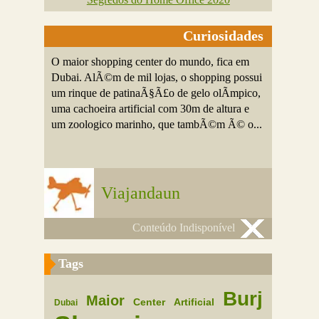
Curiosidades
O maior shopping center do mundo, fica em
Dubai. AlÃ©m de mil lojas, o shopping possui
um rinque de patinaÃ§Ã£o de gelo olÃ­mpico,
uma cachoeira artificial com 30m de altura e
um zoologico marinho, que tambÃ©m Ã© o...
Viajandaun
Conteúdo Indisponível
Tags
Burj
Maior
Center
Artificial
Dubai