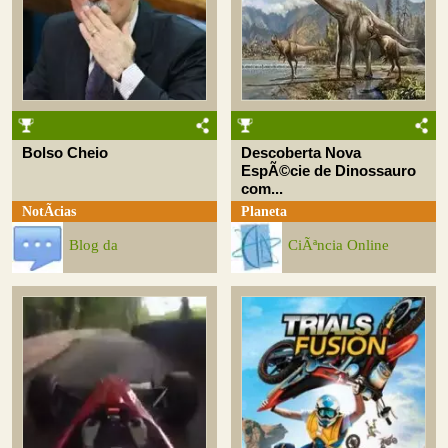
Bolso Cheio
Descoberta Nova
EspÃ©cie de Dinossauro
com...
NotÃ­cias
Planeta
Blog da
CiÃªncia Online