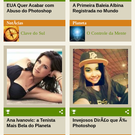
EUA Quer Acabar com
A Primeira Baleia Albina
Abuso do Photoshop
Registrada no Mundo
NotÃ­cias
Planeta
Clave do Sul
O Controle da Mente
Ana Ivanovic: a Tenista
Invejosos DirÃ£o que Ã‰
Mais Bela do Planeta
Photoshop