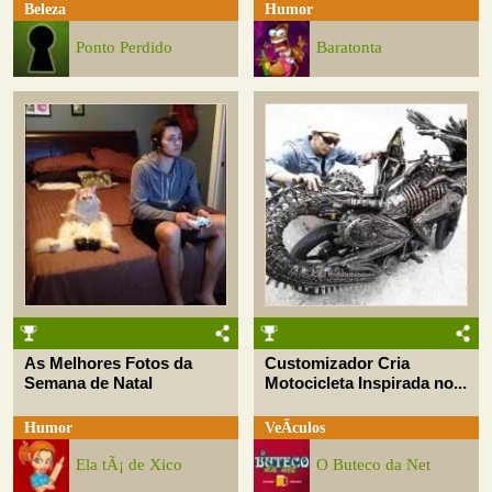
Beleza
Humor
Ponto Perdido
Baratonta
As Melhores Fotos da
Customizador Cria
Semana de Natal
Motocicleta Inspirada no...
Humor
VeÃ­culos
Ela tÃ¡ de Xico
O Buteco da Net