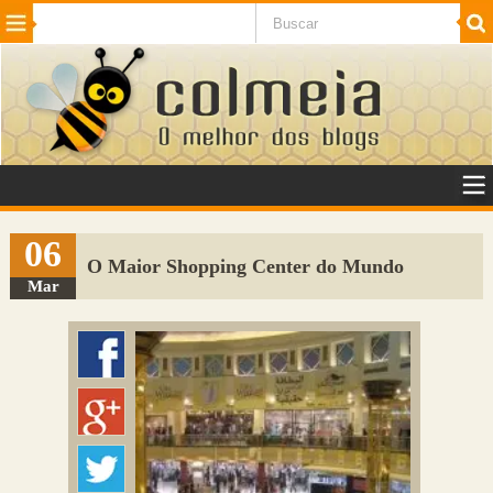
Beleza
Cinema e TV
Curiosidades
Esportes
Humor
Internet
Jogos
NotÃ­cias
Planeta
SaÃºde
Tecnologia
VeÃ­culos
Adulto
Sugerir Link
06
O Maior Shopping Center do Mundo
Adicionar Blog
Mar
Colmeia Exchange
Perguntas Frequentes
Sobre
Contato