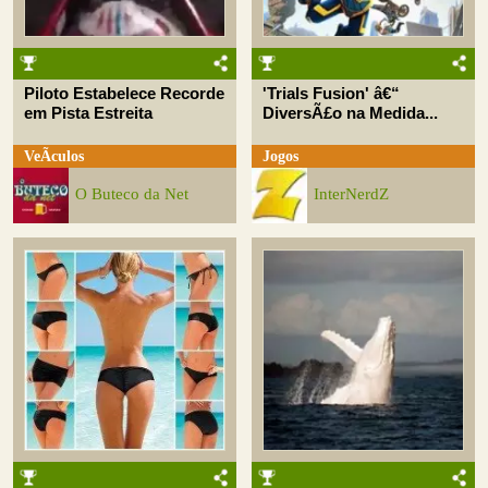
Piloto Estabelece Recorde
'Trials Fusion' â€“
em Pista Estreita
DiversÃ£o na Medida...
VeÃ­culos
Jogos
O Buteco da Net
InterNerdZ