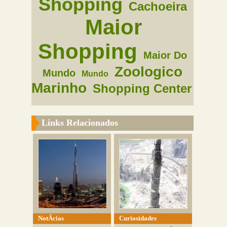
Shopping
Cachoeira
Maior
Shopping
Maior Do
Zoologico
Mundo
Mundo
Marinho
Shopping Center
Links Relacionados
NotÃ­cias
Curiosidades