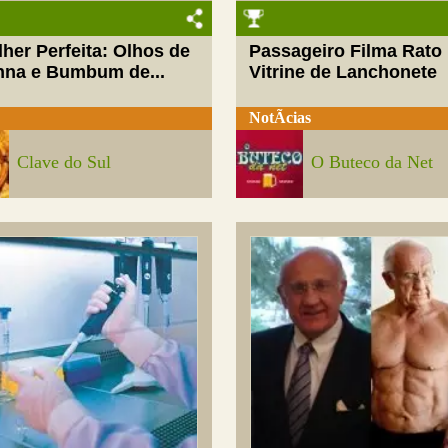
her Perfeita: Olhos de
Passageiro Filma Rato
nna e Bumbum de...
Vitrine de Lanchonete
NotÃ­cias
Clave do Sul
O Buteco da Net