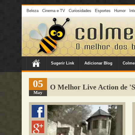
Beleza
Cinema e TV
Curiosidades
Esportes
Humor
Int
Sugerir Link
Adicionar Blog
Colme
05
O Melhor Live Action de '
May