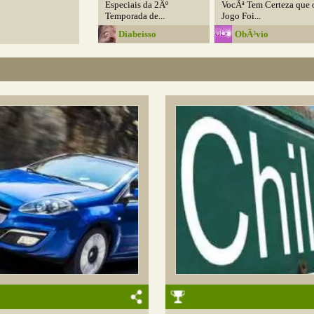
Especiais da 2Âº
VocÃª Tem Certeza que 
Temporada de...
Jogo Foi...
Diabeisso
ObÃ³vio