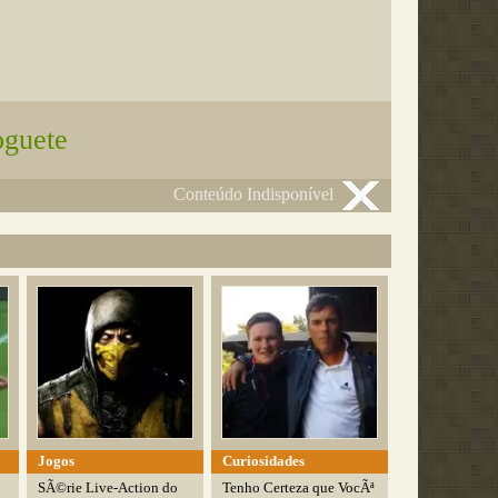
oguete
Conteúdo Indisponível
Jogos
Curiosidades
SÃ©rie Live-Action do
Tenho Certeza que VocÃª