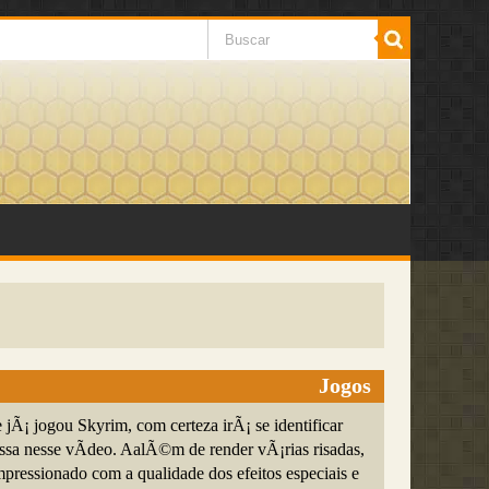
Jogos
 jÃ¡ jogou Skyrim, com certeza irÃ¡ se identificar
ssa nesse vÃ­deo. AalÃ©m de render vÃ¡rias risadas,
pressionado com a qualidade dos efeitos especiais e