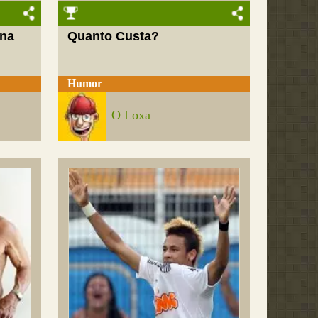
 na
Quanto Custa?
Humor
O Loxa