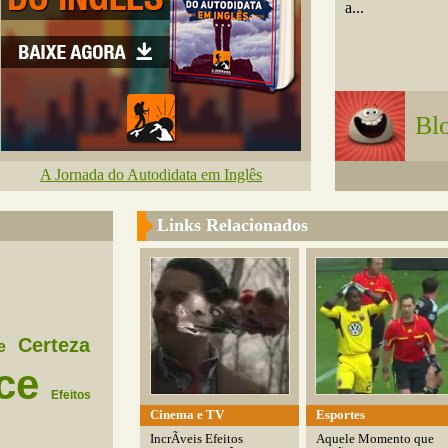
a...
Bl
A Jornada do Autodidata em Inglês
Links Relacionados
Certeza
e
ce
Efeitos
Cinema e TV
Esportes
IncrÃ­veis Efeitos
Aquele Momento que