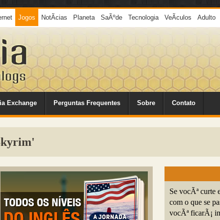
ernet
Jogos
NotÃ­cias
Planeta
SaÃºde
Tecnologia
VeÃ­culos
Adulto
ia Exchange
Perguntas Frequentes
Sobre
Contato
Skyrim'
Se vocÃª curte e
com o que se pa
vocÃª ficarÃ¡ im