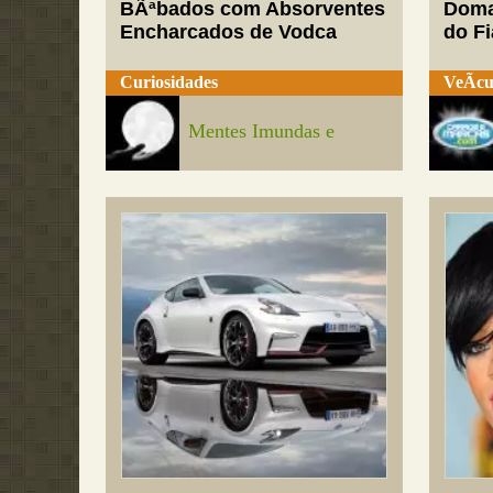
BÃªbados com Absorventes
Doma
Encharcados de Vodca
do Fi
Curiosidades
VeÃ­cu
Mentes Imundas e