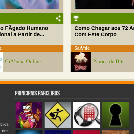
do FÃ­gado Humano
Como Chegar aos 72 A
onal a Partir de...
Com Este Corpo
e
SaÃºde
CiÃªncia Online
Pipoca de Bits
lica
s dos