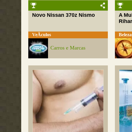
Novo Nissan 370z Nismo
A Mul
Riha
VeÃ­culos
Beleza
Carros e Marcas