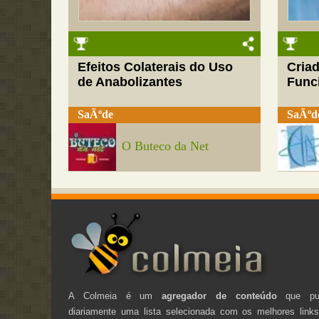
Efeitos Colaterais do Uso
Cria
de Anabolizantes
Funci
SaÃºde
SaÃºd
O Buteco da Net
A Colmeia é um
agregador de conteúdo
que pub
diariamente uma lista selecionada com os melhores link