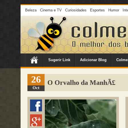
Beleza
Cinema e TV
Curiosidades
Esportes
Humor
Int
Sugerir Link
Adicionar Blog
Colme
26
O Orvalho da ManhÃ£
Oct