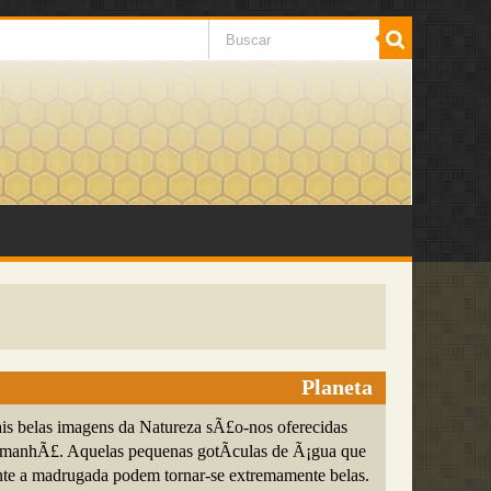
Planeta
s belas imagens da Natureza sÃ£o-nos oferecidas
 manhÃ£. Aquelas pequenas gotÃ­culas de Ã¡gua que
te a madrugada podem tornar-se extremamente belas.