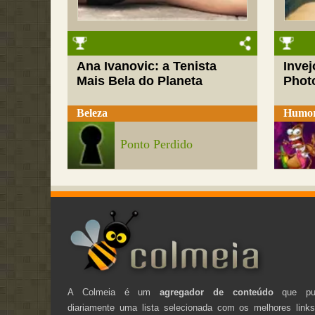
Ana Ivanovic: a Tenista
Inve
Mais Bela do Planeta
Phot
Beleza
Humo
Ponto Perdido
A Colmeia é um
agregador de conteúdo
que pub
diariamente uma lista selecionada com os melhores link