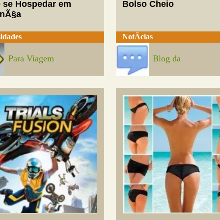
 se Hospedar em
Bolso Cheio
enÃ§a
idades
NotÃ­cias
Para Viagem
Blog da