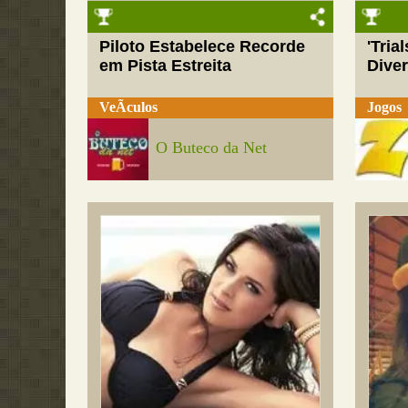
Piloto Estabelece Recorde
'Tria
em Pista Estreita
Dive
VeÃ­culos
Jogos
O Buteco da Net