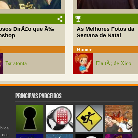
josos DirÃ£o que Ã‰
As Melhores Fotos da
oshop
Semana de Natal
r
Humor
Baratonta
Ela tÃ¡ de Xico
lica
s dos