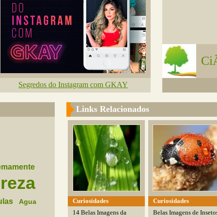
Ci
Segredos do Instagram com GKAY
Links Relacionados
emamente
reza
Curiosidades
Curiosidades
ulas
Agua
14 Belas Imagens da
Belas Imagens de Inseto