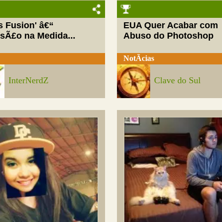
ls Fusion' â€“
EUA Quer Acabar com
rsÃ£o na Medida...
Abuso do Photoshop
NotÃ­cias
InterNerdZ
Clave do Sul