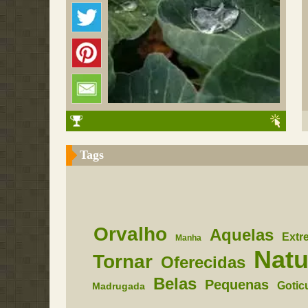
Tags
Orvalho
Aquelas
Extr
Manha
Natu
Tornar
Oferecidas
Belas
Pequenas
Gotic
Madrugada