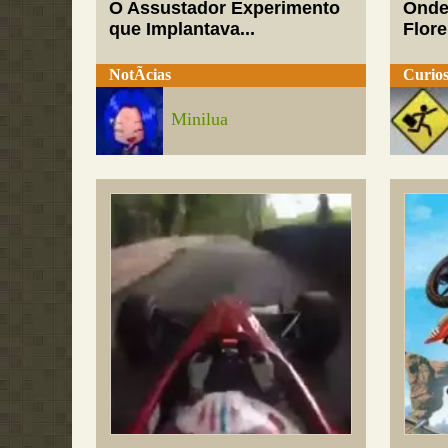
O Assustador Experimento
Onde
que Implantava...
Flor
NotÃ­cias
Curios
Minilua