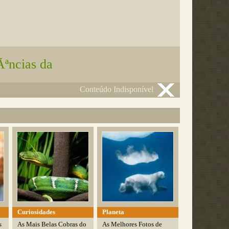
Ãªncias da
Conteúdo Indisponível
Curiosidades
Planeta
s
As Mais Belas Cobras do
As Melhores Fotos de