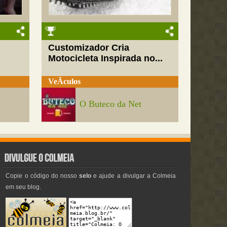
Customizador Cria
Motocicleta Inspirada no...
VeÃ­culos
O Buteco da Net
Copie o código do nosso
selo
e ajude a divulgar a Colmeia
em seu blog.