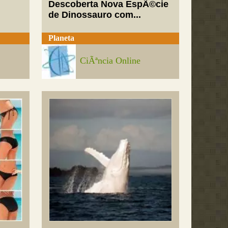
Descoberta Nova EspÃ©cie
de Dinossauro com...
Planeta
CiÃªncia Online