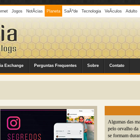
ernet
Jogos
NotÃ­cias
Planeta
SaÃºde
Tecnologia
VeÃ­culos
Adulto
ia Exchange
Perguntas Frequentes
Sobre
Contato
Algumas das mai
pelo orvalho da
se formam duran