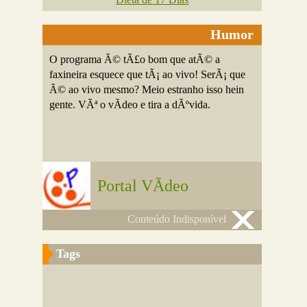
Humor
O programa Ã© tÃ£o bom que atÃ© a
faxineira esquece que tÃ¡ ao vivo! SerÃ¡ que
Ã© ao vivo mesmo? Meio estranho isso hein
gente. VÃª o vÃ­deo e tira a dÃºvida.
Portal VÃ­deo
Conteúdo Indisponível
Tags