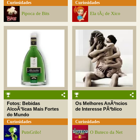
Curiosidades
Curiosidades
Pipoca de Bits
Ela tÃ¡ de Xico
Fotos: Bebidas
Os Melhores AnÃºncios
AlcoÃ³licas Mais Fortes
de Interesse PÃºblico
do Mundo
Curiosidades
Curiosidades
PutsGrilo!
O Buteco da Net