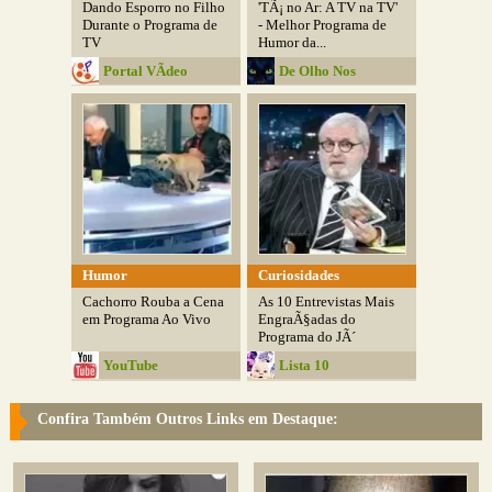
Dando Esporro no Filho
'TÃ¡ no Ar: A TV na TV'
Durante o Programa de
- Melhor Programa de
TV
Humor da...
Portal VÃ­deo
De Olho Nos
Detalhes
Humor
Curiosidades
Cachorro Rouba a Cena
As 10 Entrevistas Mais
em Programa Ao Vivo
EngraÃ§adas do
Programa do JÃ´
YouTube
Lista 10
Confira Também Outros Links em Destaque: