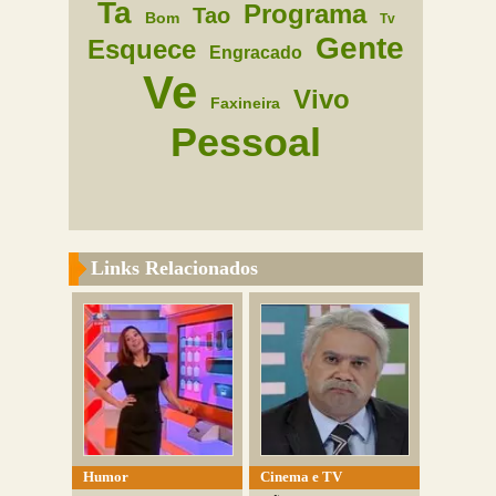
Ta
Programa
Tao
Bom
Tv
Gente
Esquece
Engracado
Ve
Vivo
Faxineira
Pessoal
Links Relacionados
Humor
Cinema e TV