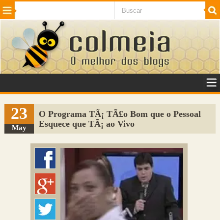
Beleza
Cinema e TV
Curiosidades
Esportes
Humor
Internet
Jogos
NotÃ­cias
Planeta
SaÃºde
Tecnologia
VeÃ­culos
Adulto
Sugerir Link
23
O Programa TÃ¡ TÃ£o Bom que o Pessoal
Esquece que TÃ¡ ao Vivo
Adicionar Blog
May
Colmeia Exchange
Perguntas Frequentes
Sobre
Contato