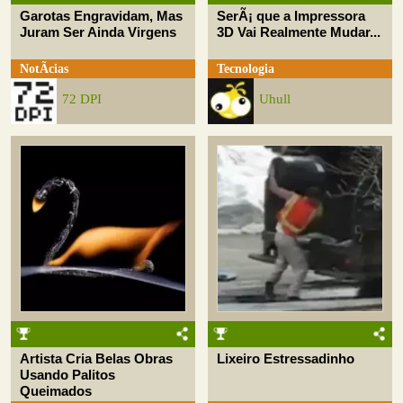
Garotas Engravidam, Mas
SerÃ¡ que a Impressora
Juram Ser Ainda Virgens
3D Vai Realmente Mudar...
NotÃ­cias
Tecnologia
72 DPI
Uhull
Artista Cria Belas Obras
Lixeiro Estressadinho
Usando Palitos
Queimados