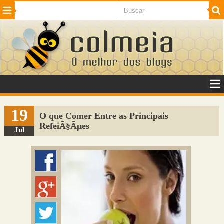
Beleza
Cinema e TV
Curiosidades
Esportes
Humor
Internet
Jogos
NotÃ­cias
Planeta
SaÃºde
Tecnologia
VeÃ­culos
Adulto
Sugerir Link
19
O que Comer Entre as Principais
RefeiÃ§Ãµes
Adicionar Blog
Jul
Colmeia Exchange
Perguntas Frequentes
Sobre
Contato