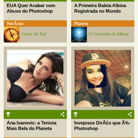
EUA Quer Acabar com
A Primeira Baleia Albina
Abuso do Photoshop
Registrada no Mundo
NotÃ­cias
Planeta
Clave do Sul
O Controle da Mente
Ana Ivanovic: a Tenista
Invejosos DirÃ£o que Ã‰
Mais Bela do Planeta
Photoshop