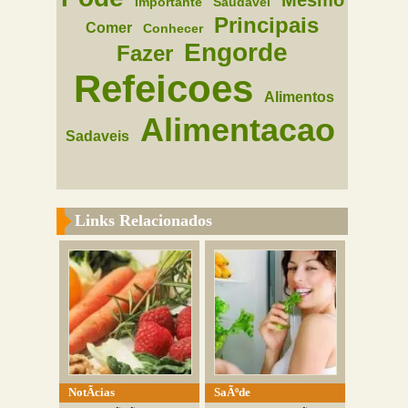
Mesmo
Importante
Saudavel
Principais
Comer
Conhecer
Engorde
Fazer
Refeicoes
Alimentos
Alimentacao
Sadaveis
Links Relacionados
NotÃ­cias
SaÃºde