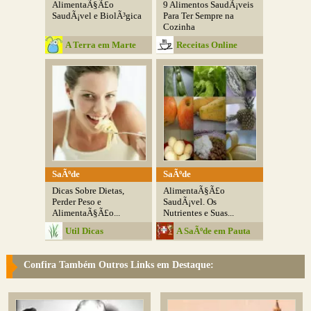
AlimentaÃ§Ã£o
9 Alimentos SaudÃ¡veis
SaudÃ¡vel e BiolÃ³gica
Para Ter Sempre na
Cozinha
A Terra em Marte
Receitas Online
SaÃºde
SaÃºde
Dicas Sobre Dietas,
AlimentaÃ§Ã£o
Perder Peso e
SaudÃ¡vel. Os
AlimentaÃ§Ã£o...
Nutrientes e Suas...
Util Dicas
A SaÃºde em Pauta
Confira Também Outros Links em Destaque: