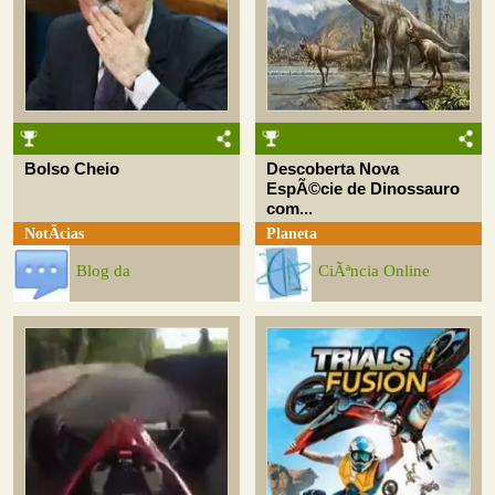
Bolso Cheio
Descoberta Nova
EspÃ©cie de Dinossauro
com...
NotÃ­cias
Planeta
Blog da
CiÃªncia Online