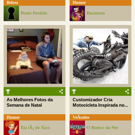
Beleza
Humor
Ponto Perdido
Baratonta
As Melhores Fotos da
Customizador Cria
Semana de Natal
Motocicleta Inspirada no...
Humor
VeÃ­culos
Ela tÃ¡ de Xico
O Buteco da Net