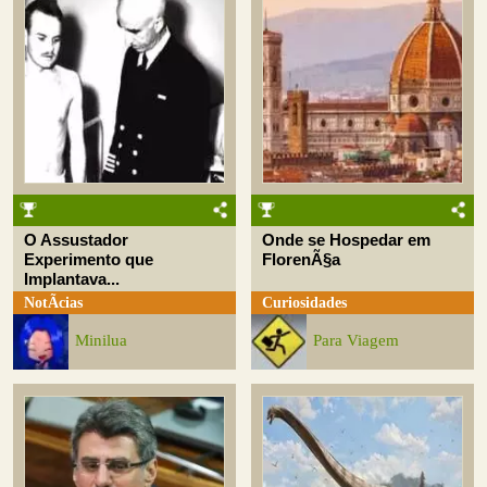
O Assustador
Onde se Hospedar em
Experimento que
FlorenÃ§a
Implantava...
NotÃ­cias
Curiosidades
Minilua
Para Viagem