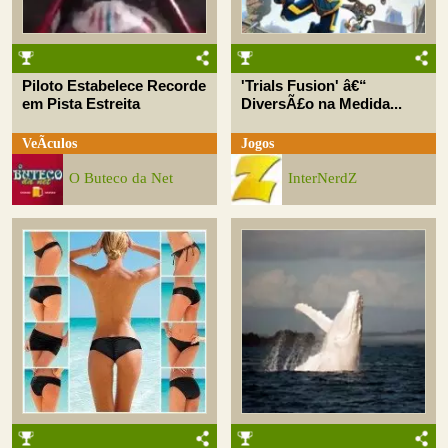
Piloto Estabelece Recorde
'Trials Fusion' â€“
em Pista Estreita
DiversÃ£o na Medida...
VeÃ­culos
Jogos
O Buteco da Net
InterNerdZ