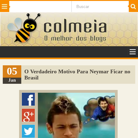
Beleza
Cinema e TV
Curiosidades
Esportes
Humor
Internet
Jogos
NotÃ­cias
Planeta
SaÃºde
Tecnologia
VeÃ­culos
Adulto
Sugerir Link
05
O Verdadeiro Motivo Para Neymar Ficar no
Brasil
Adicionar Blog
Jan
Colmeia Exchange
Perguntas Frequentes
Sobre
Contato