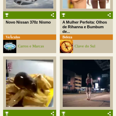
Novo Nissan 370z Nismo
A Mulher Perfeita: Olhos
de Rihanna e Bumbum
de...
VeÃ­culos
Beleza
Carros e Marcas
Clave do Sul