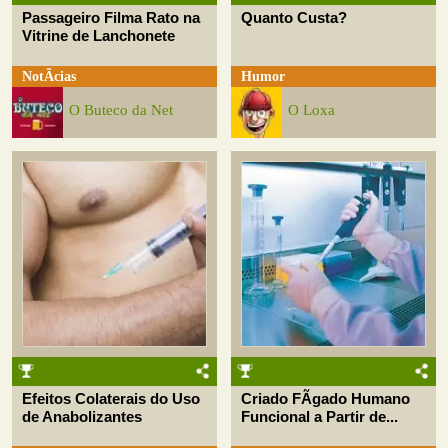
Passageiro Filma Rato na
Quanto Custa?
Vitrine de Lanchonete
NotÃ­cias
Humor
O Buteco da Net
O Loxa
Efeitos Colaterais do Uso
Criado FÃ­gado Humano
de Anabolizantes
Funcional a Partir de...