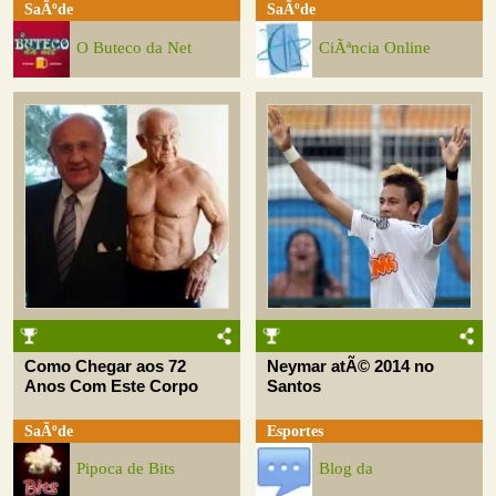
SaÃºde
SaÃºde
O Buteco da Net
CiÃªncia Online
Como Chegar aos 72
Neymar atÃ© 2014 no
Anos Com Este Corpo
Santos
SaÃºde
Esportes
Pipoca de Bits
Blog da