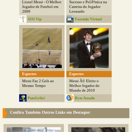
Lionel Messi - O Melhor
Sucesso e PolÃªmica na
Jogador de Futebol em
Carreira do Jogador
2009
Leonardo
SOS Vip
Fazenda Virtual
Esportes
Esportes
Messi Faz 2 Gols ao
Messi Ã© Eleito o
Mesmo Tempo
Melhor Jogador do
Mundo de 2010
PutsGrilo!
Byte Assado
Confira Também Outros Links em Destaque: