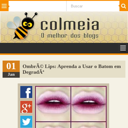
Beleza
Cinema e TV
Curiosidades
Esportes
Humor
Internet
Jogos
NotÃ­cias
Planeta
SaÃºde
Tecnologia
VeÃ­culos
Adulto
Sugerir Link
01
OmbrÃ© Lips: Aprenda a Usar o Batom em
DegradÃª
Adicionar Blog
Jan
Colmeia Exchange
Perguntas Frequentes
Sobre
Contato