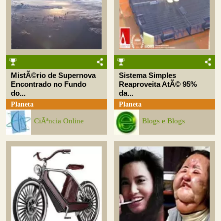
MistÃ©rio de Supernova
Sistema Simples
Encontrado no Fundo
Reaproveita AtÃ© 95%
do...
da...
Planeta
Planeta
CiÃªncia Online
Blogs e Blogs