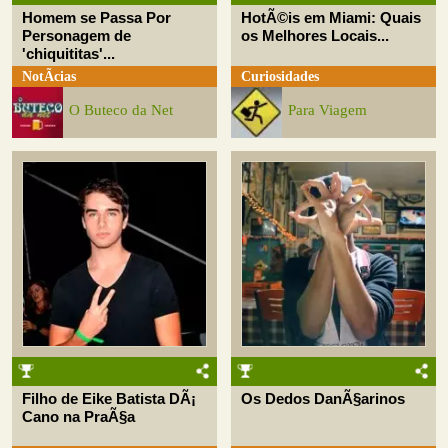
Homem se Passa Por
HotÃ©is em Miami: Quais
Personagem de
os Melhores Locais...
'chiquititas'...
NotÃ­cias
Curiosidades
O Buteco da Net
Para Viagem
Filho de Eike Batista DÃ¡
Os Dedos DanÃ§arinos
Cano na PraÃ§a