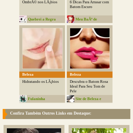
OmbrÃ© nos LÃ¡bios
6 Dicas Para Arrasar com
Batom Escuro
Quebrei a Regra
Meu BaÃº de
Estrelas
Beleza
Beleza
Hidratando os LÃ¡bios
Descubra o Batom Rosa
Ideal Para Seu Tom de
Pele
Fulaninha
Site de Beleza e
Entretenimentos
Moda
Confira Também Outros Links em Destaque: