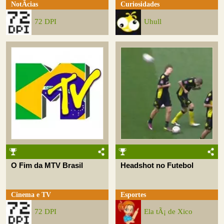
NotÃ­cias
Curiosidades
72 DPI
Uhull
O Fim da MTV Brasil
Headshot no Futebol
Cinema e TV
Esportes
72 DPI
Ela tÃ¡ de Xico