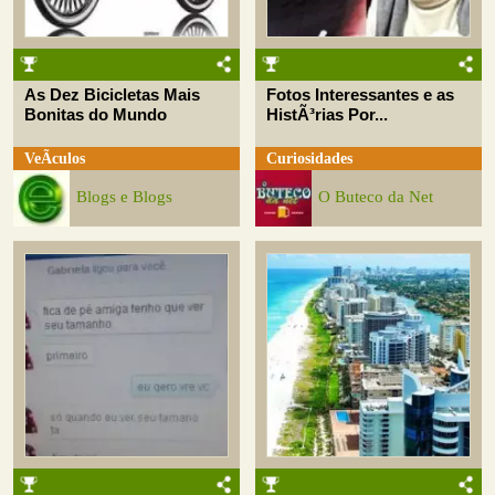
As Dez Bicicletas Mais
Fotos Interessantes e as
Bonitas do Mundo
HistÃ³rias Por...
VeÃ­culos
Curiosidades
Blogs e Blogs
O Buteco da Net