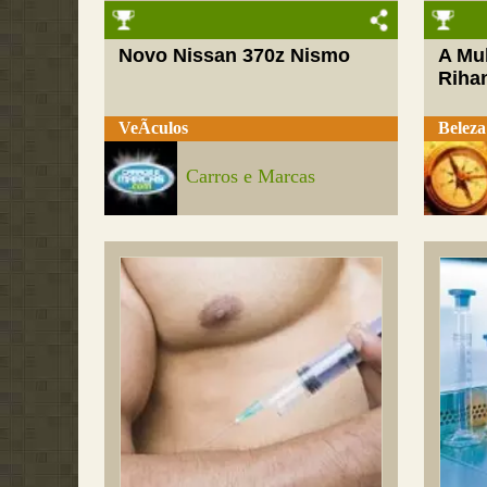
Novo Nissan 370z Nismo
A Mul
Riha
VeÃ­culos
Beleza
Carros e Marcas