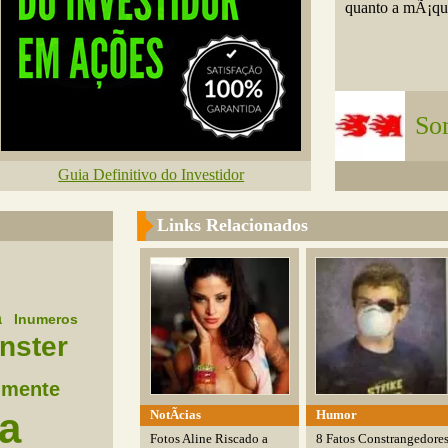
quanto a mÃ¡qui
So
Guia Definitivo do Investidor
Links Relacionados
a
Inumeros
nster
lmente
a
NotÃ­cias
Humor
Fotos Aline Riscado a
8 Fatos Constrangedore