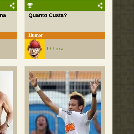
 na
Quanto Custa?
Humor
O Loxa