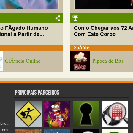
do FÃ­gado Humano
Como Chegar aos 72 A
onal a Partir de...
Com Este Corpo
e
SaÃºde
CiÃªncia Online
Pipoca de Bits
lica
s dos