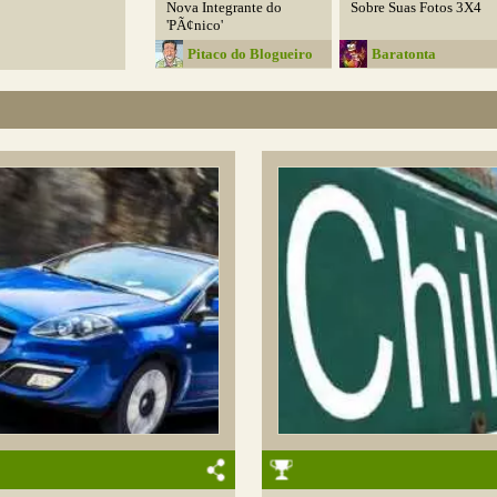
Nova Integrante do
Sobre Suas Fotos 3X4
'PÃ¢nico'
Pitaco do Blogueiro
Baratonta