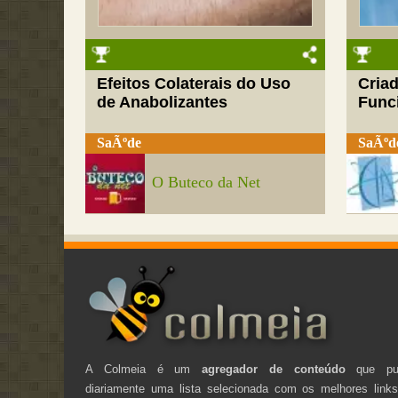
Efeitos Colaterais do Uso
Cria
de Anabolizantes
Funci
SaÃºde
SaÃºd
O Buteco da Net
A Colmeia é um
agregador de conteúdo
que pub
diariamente uma lista selecionada com os melhores link