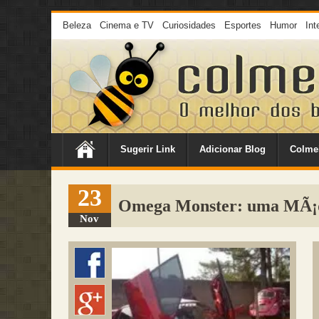
Beleza
Cinema e TV
Curiosidades
Esportes
Humor
Int
Sugerir Link
Adicionar Blog
Colme
23
Omega Monster: uma MÃ¡qu
Nov