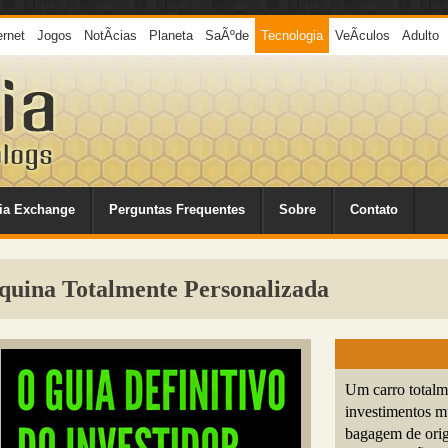
ernet
Jogos
NotÃ­cias
Planeta
SaÃºde
Tecnologia
VeÃ­culos
Adulto
ia Exchange
Perguntas Frequentes
Sobre
Contato
ina Totalmente Personalizada
Um carro totalm
investimentos m
bagagem de orig