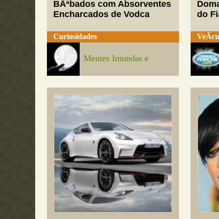
BÃªbados com Absorventes
Doma
Encharcados de Vodca
do Fi
Curiosidades
VeÃ­cu
Mentes Imundas e