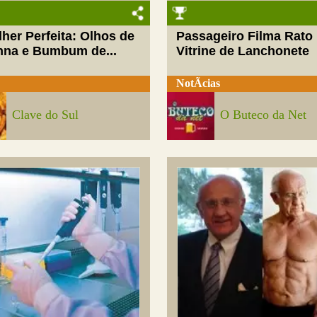
her Perfeita: Olhos de
Passageiro Filma Rato
nna e Bumbum de...
Vitrine de Lanchonete
NotÃ­cias
Clave do Sul
O Buteco da Net