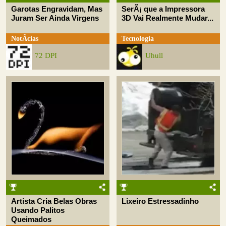
Garotas Engravidam, Mas
SerÃ¡ que a Impressora
Juram Ser Ainda Virgens
3D Vai Realmente Mudar...
NotÃ­cias
Tecnologia
72 DPI
Uhull
Artista Cria Belas Obras
Lixeiro Estressadinho
Usando Palitos
Queimados