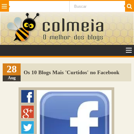
Beleza
Cinema e TV
Curiosidades
Esportes
Humor
Internet
Jogos
NotÃ­cias
Planeta
SaÃºde
Tecnologia
VeÃ­culos
Adulto
Sugerir Link
28
Os 10 Blogs Mais 'Curtidos' no Facebook
Adicionar Blog
Aug
Colmeia Exchange
Perguntas Frequentes
Sobre
Contato