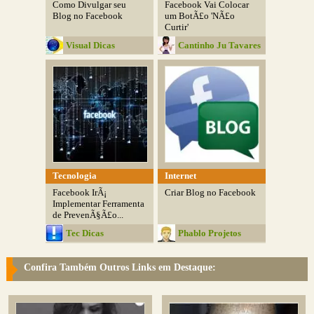
Como Divulgar seu
Facebook Vai Colocar
Blog no Facebook
um BotÃ£o 'NÃ£o
Curtir'
Visual Dicas
Cantinho Ju Tavares
Tecnologia
Internet
Facebook IrÃ¡
Criar Blog no Facebook
Implementar Ferramenta
de PrevenÃ§Ã£o...
Tec Dicas
Phablo Projetos
Confira Também Outros Links em Destaque: