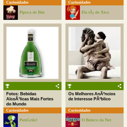
Curiosidades
Curiosidades
Pipoca de Bits
Ela tÃ¡ de Xico
Fotos: Bebidas
Os Melhores AnÃºncios
AlcoÃ³licas Mais Fortes
de Interesse PÃºblico
do Mundo
Curiosidades
Curiosidades
PutsGrilo!
O Buteco da Net