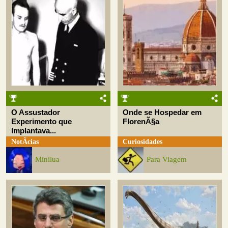
O Assustador
Onde se Hospedar em
Experimento que
FlorenÃ§a
Implantava...
NotÃ­cias
Curiosidades
Minilua
Para Viagem