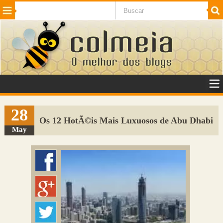
Beleza
Cinema e TV
Curiosidades
Esportes
Humor
Internet
Jogos
NotÃ­cias
Planeta
SaÃºde
Tecnologia
VeÃ­culos
Adulto
Sugerir Link
28
Os 12 HotÃ©is Mais Luxuosos de Abu Dhabi
Adicionar Blog
May
Colmeia Exchange
Perguntas Frequentes
Sobre
Contato