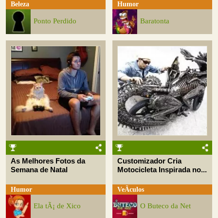
Beleza
Humor
Ponto Perdido
Baratonta
As Melhores Fotos da
Customizador Cria
Semana de Natal
Motocicleta Inspirada no...
Humor
VeÃ­culos
Ela tÃ¡ de Xico
O Buteco da Net