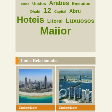
Arabes
Unidos
Emirados
Todos
12
Abru
Dhabi
Capital
Hoteis
Luxuosos
Litoral
Maiior
Links Relacionados
Curiosidades
Curiosidades