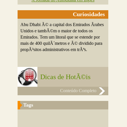
Curiosidades
Abu Dhabi Ã© a capital dos Emirados Ãrabes
Unidos e tambÃ©m o maior de todos os
Emirados. Tem um litoral que se estende por
mais de 400 quilÃ´metros e Ã© dividido para
propÃ³sitos administrativos em trÃªs.
Dicas de HotÃ©is
Conteúdo Completo
Tags