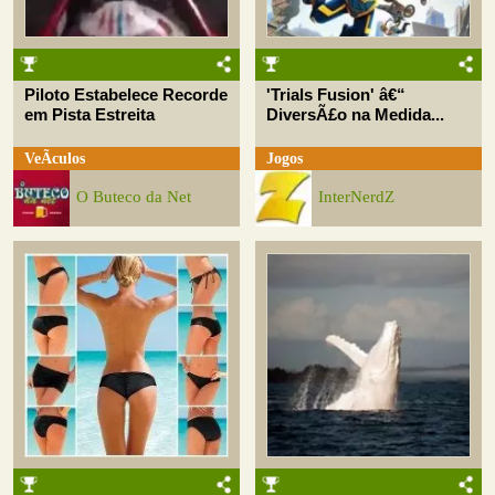
Piloto Estabelece Recorde
'Trials Fusion' â€“
em Pista Estreita
DiversÃ£o na Medida...
VeÃ­culos
Jogos
O Buteco da Net
InterNerdZ