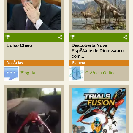
Bolso Cheio
Descoberta Nova
EspÃ©cie de Dinossauro
com...
NotÃ­cias
Planeta
Blog da
CiÃªncia Online