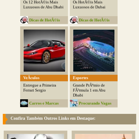
Os 12 HotÃ©is Mais
Os HotÃ©is Mais
Luxuosos de Abu Dhabi
Luxuosos de Dubai
Dicas de HotÃ©is
Dicas de HotÃ©is
VeÃ­culos
Esportes
Entregue a Primeira
Grande PrÃªmio de
Ferrari Sergio
FÃ³rmula 1 em Abu
Dhabi
Carros e Marcas
Procurando Vagas
Confira Também Outros Links em Destaque: