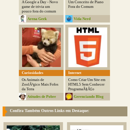
A Google a Day - Novo
Um Conceito de Piano
game de trivia um
Fora do Comum
pouco fora do comum
Arena Geek
Vida Nerd
Curiosidades
Internet
Os Animais de
Como Criar Um Site em
ZoolÃ³gico Mais Fofos
HTML5 Sem Conhecer
da Terra
ProgramaÃ§Ã£o
Atitudes de Pobre
Gerenciando Blog
Confira Também Outros Links em Destaque: