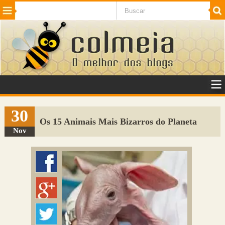
Beleza
Cinema e TV
Curiosidades
Esportes
Humor
Internet
Jogos
NotÃ­cias
Planeta
SaÃºde
Tecnologia
VeÃ­culos
Adulto
Sugerir Link
30
Os 15 Animais Mais Bizarros do Planeta
Adicionar Blog
Nov
Colmeia Exchange
Perguntas Frequentes
Sobre
Contato