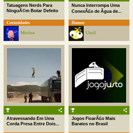
Tatuagens Nerds Para
Nunca Interrompa Uma
NinguÃ©m Botar Defeito
ConexÃ£o de Ãgua de...
Curiosidades
Humor
Minilua
Uhull
Atravessando Em Uma
Jogos FicarÃ£o Mais
Corda Presa Entre Dois...
Baratos no Brasil