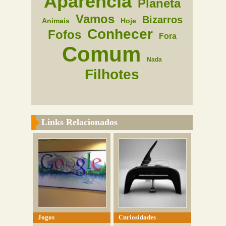
Aparencia
Planeta
Vamos
Bizarros
Animais
Hoje
Conhecer
Fofos
Fora
Comum
Nada
Filhotes
Links Relacionados
Jogos
Curiosidades