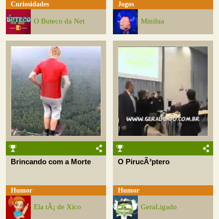
Curiosidades
Jogos
O Buteco da Net
Minilua
Brincando com a Morte
O PirucÃ³ptero
Humor
Humor
Ela tÃ¡ de Xico
GeraLigado