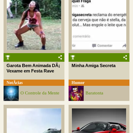
Garota Bem Animada DÃ¡
Minha Amiga Secreta
Vexame em Festa Rave
NotÃ­cias
Humor
O Controle da Mente
Baratonta