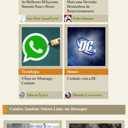
As Melhores MÃ¡scaras
Mais uma Novinha
Naturais Para o Rosto
Destruidora de
Relacionamentos
Sua Pele SaudÃ¡vel
Falta Humor
Tecnologia
Humor
VÃ­rus no Whatsapp -
Cuidado com a DC
Cuidado
InformÃ¡tica
Mundo Leoweezer
Educativa
Confira Também Outros Links em Destaque: