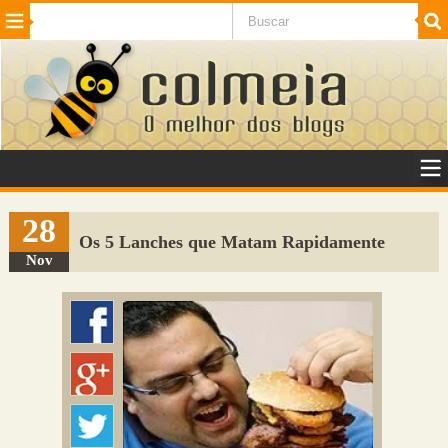
Beleza
Cinema e TV
Curiosidades
Esportes
Humor
Internet
Jogos
NotÃ­cias
Planeta
SaÃºde
Tecnologia
VeÃ­culos
Adulto
Sugerir Link
28
Os 5 Lanches que Matam Rapidamente
Adicionar Blog
Nov
Colmeia Exchange
Perguntas Frequentes
Sobre
Contato