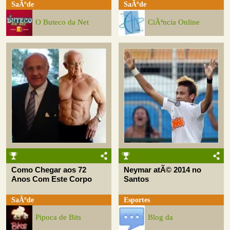
SaÃºde
SaÃºde
O Buteco da Net
CiÃªncia Online
Como Chegar aos 72
Neymar atÃ© 2014 no
Anos Com Este Corpo
Santos
SaÃºde
Esportes
Pipoca de Bits
Blog da