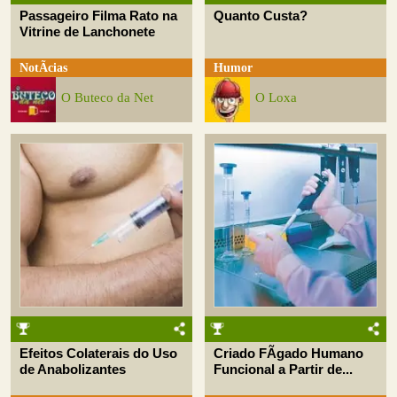
Passageiro Filma Rato na
Quanto Custa?
Vitrine de Lanchonete
NotÃ­cias
Humor
O Buteco da Net
O Loxa
Efeitos Colaterais do Uso
Criado FÃ­gado Humano
de Anabolizantes
Funcional a Partir de...