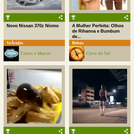
Novo Nissan 370z Nismo
A Mulher Perfeita: Olhos
de Rihanna e Bumbum
de...
VeÃ­culos
Beleza
Carros e Marcas
Clave do Sul