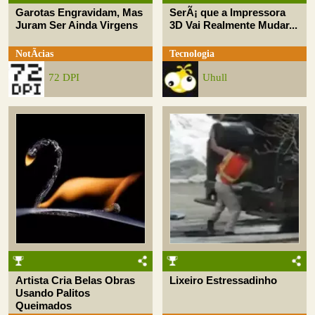
Garotas Engravidam, Mas
SerÃ¡ que a Impressora
Juram Ser Ainda Virgens
3D Vai Realmente Mudar...
NotÃ­cias
Tecnologia
72 DPI
Uhull
Artista Cria Belas Obras
Lixeiro Estressadinho
Usando Palitos
Queimados