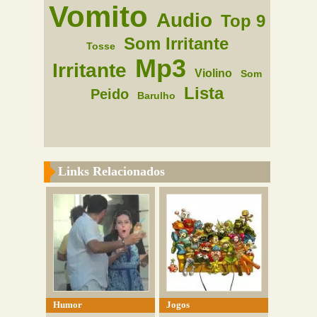
Vomito
Audio
Top 9
Som Irritante
Tosse
Mp3
Irritante
Violino
Som
Lista
Peido
Barulho
Links Relacionados
Humor
Jogos