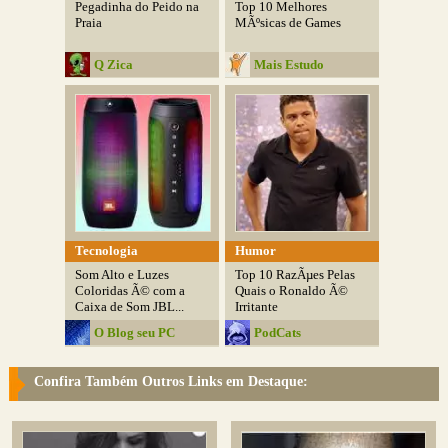
Pegadinha do Peido na
Top 10 Melhores
Praia
MÃºsicas de Games
Q Zica
Mais Estudo
Tecnologia
Humor
Som Alto e Luzes
Top 10 RazÃµes Pelas
Coloridas Ã© com a
Quais o Ronaldo Ã©
Caixa de Som JBL...
Irritante
O Blog seu PC
PodCats
Confira Também Outros Links em Destaque: