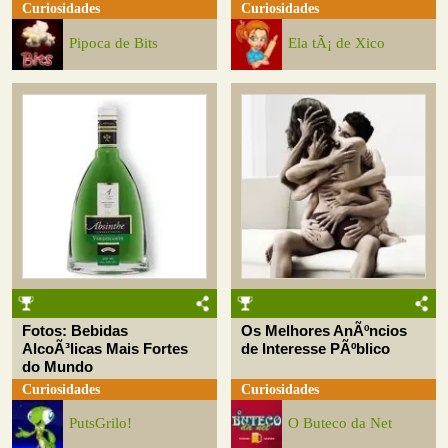
Curiosidades
Curiosidades
Pipoca de Bits
Ela tÃ¡ de Xico
Fotos: Bebidas
Os Melhores AnÃºncios
AlcoÃ³licas Mais Fortes
de Interesse PÃºblico
do Mundo
Curiosidades
Curiosidades
PutsGrilo!
O Buteco da Net