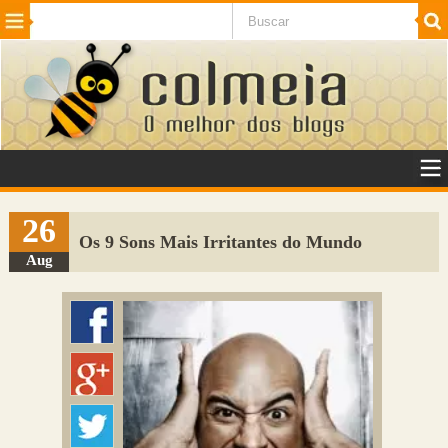
Beleza
Cinema e TV
Curiosidades
Esportes
Humor
Internet
Jogos
NotÃ­cias
Planeta
SaÃºde
Tecnologia
VeÃ­culos
Adulto
Sugerir Link
26
Os 9 Sons Mais Irritantes do Mundo
Adicionar Blog
Aug
Colmeia Exchange
Perguntas Frequentes
Sobre
Contato