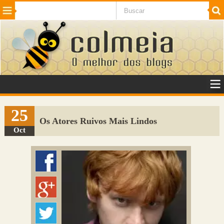
Beleza
Cinema e TV
Curiosidades
Esportes
Humor
Internet
Jogos
NotÃ­cias
Planeta
SaÃºde
Tecnologia
VeÃ­culos
Adulto
Sugerir Link
25
Os Atores Ruivos Mais Lindos
Adicionar Blog
Oct
Colmeia Exchange
Perguntas Frequentes
Sobre
Contato