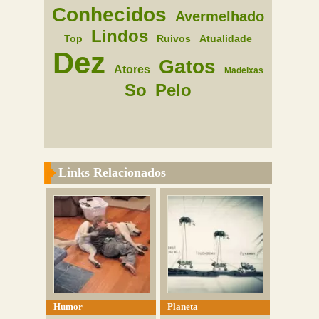
Conhecidos
Avermelhado
Lindos
Top
Ruivos
Atualidade
Dez
Gatos
Atores
Madeixas
So
Pelo
Links Relacionados
Humor
Planeta