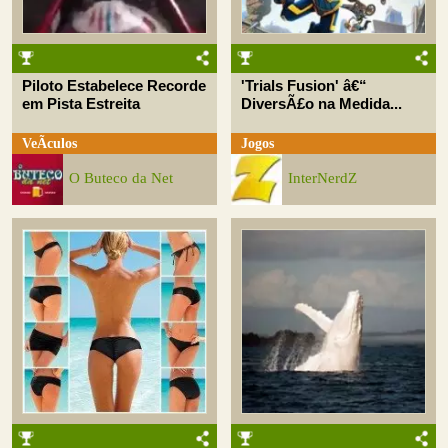
Piloto Estabelece Recorde
'Trials Fusion' â€“
em Pista Estreita
DiversÃ£o na Medida...
VeÃ­culos
Jogos
O Buteco da Net
InterNerdZ