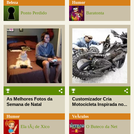
Beleza
Humor
Ponto Perdido
Baratonta
As Melhores Fotos da
Customizador Cria
Semana de Natal
Motocicleta Inspirada no...
Humor
VeÃ­culos
Ela tÃ¡ de Xico
O Buteco da Net