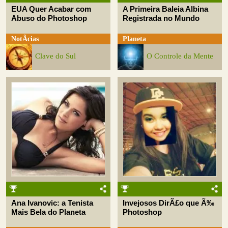
EUA Quer Acabar com
A Primeira Baleia Albina
Abuso do Photoshop
Registrada no Mundo
NotÃ­cias
Planeta
Clave do Sul
O Controle da Mente
Ana Ivanovic: a Tenista
Invejosos DirÃ£o que Ã‰
Mais Bela do Planeta
Photoshop