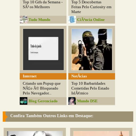
Top 10 Gifs da Semana -
Top 5 Descobertas
SÃ³ os Melhores
Feitas Pelo Curiosity em
Marte
Tudo Mundo
CiÃªncia Online
Internet
NotÃ­cias
Criando um Popup que
Top 10 Barbaridades
NÃ£o Ã© Bloqueado
Cometidas Pelo Estado
Pelo Navegador...
IslÃ¢mico
Blog Gerenciado
Mundo DSE
Confira Também Outros Links em Destaque: