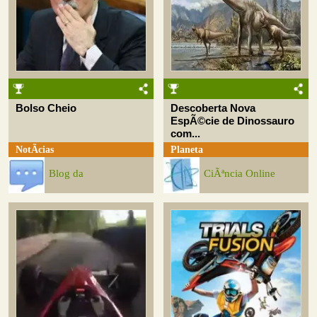
Bolso Cheio
Descoberta Nova
EspÃ©cie de Dinossauro
com...
NotÃ­cias
Planeta
Blog da
CiÃªncia Online