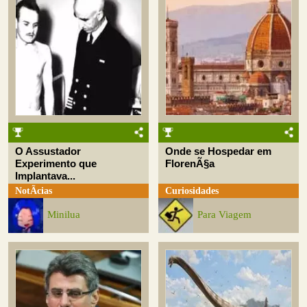
O Assustador
Onde se Hospedar em
Experimento que
FlorenÃ§a
Implantava...
NotÃ­cias
Curiosidades
Minilua
Para Viagem