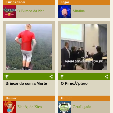
Curiosidades
Jogos
O Buteco da Net
Minilua
Brincando com a Morte
O PirucÃ³ptero
Humor
Humor
Ela tÃ¡ de Xico
GeraLigado