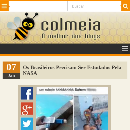
Beleza
Cinema e TV
Curiosidades
Esportes
Humor
Internet
Jogos
NotÃ­cias
Planeta
SaÃºde
Tecnologia
VeÃ­culos
Adulto
Sugerir Link
07
Os Brasileiros Precisam Ser Estudados Pela
NASA
Adicionar Blog
Jan
Colmeia Exchange
Perguntas Frequentes
Sobre
Contato