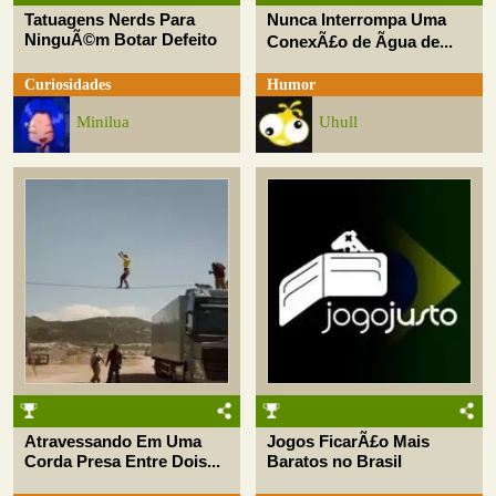
Tatuagens Nerds Para
Nunca Interrompa Uma
NinguÃ©m Botar Defeito
ConexÃ£o de Ãgua de...
Curiosidades
Humor
Minilua
Uhull
Atravessando Em Uma
Jogos FicarÃ£o Mais
Corda Presa Entre Dois...
Baratos no Brasil