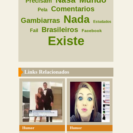
Precisam
Comentarios
Pela
Nada
Gambiarras
Estudados
Brasileiros
Fail
Facebook
Existe
Links Relacionados
Humor
Humor