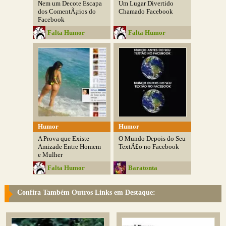
Nem um Decote Escapa
Um Lugar Divertido
dos ComentÃ¡rios do
Chamado Facebook
Facebook
Falta Humor
Falta Humor
Humor
Humor
A Prova que Existe
O Mundo Depois do Seu
Amizade Entre Homem
TextÃ£o no Facebook
e Mulher
Falta Humor
Baratonta
Confira Também Outros Links em Destaque: