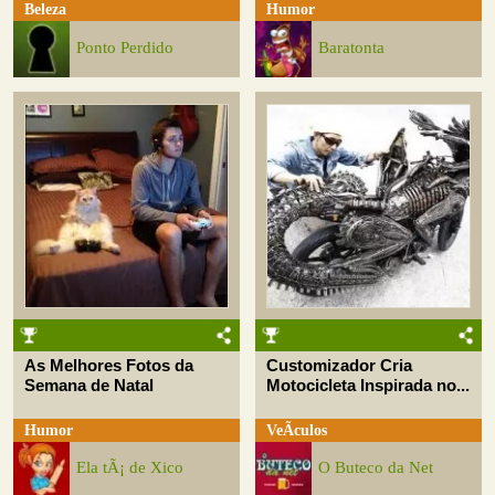
Beleza
Humor
Ponto Perdido
Baratonta
As Melhores Fotos da
Customizador Cria
Semana de Natal
Motocicleta Inspirada no...
Humor
VeÃ­culos
Ela tÃ¡ de Xico
O Buteco da Net