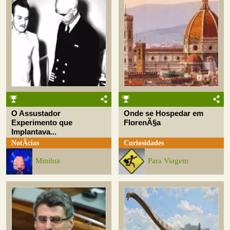
O Assustador
Onde se Hospedar em
Experimento que
FlorenÃ§a
Implantava...
NotÃ­cias
Curiosidades
Minilua
Para Viagem