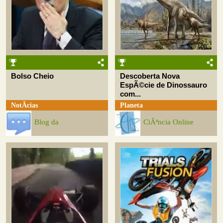
Bolso Cheio
Descoberta Nova
EspÃ©cie de Dinossauro
com...
NotÃ­cias
Planeta
Blog da
CiÃªncia Online