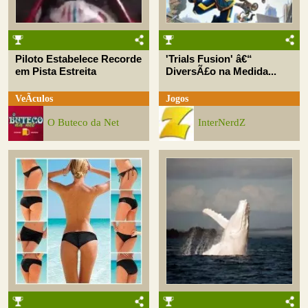
Piloto Estabelece Recorde
'Trials Fusion' â€“
em Pista Estreita
DiversÃ£o na Medida...
VeÃ­culos
Jogos
O Buteco da Net
InterNerdZ