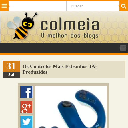
Beleza
Cinema e TV
Curiosidades
Esportes
Humor
Internet
Jogos
NotÃ­cias
Planeta
SaÃºde
Tecnologia
VeÃ­culos
Adulto
Sugerir Link
31
Os Controles Mais Estranhos JÃ¡
Produzidos
Adicionar Blog
Jul
Colmeia Exchange
Perguntas Frequentes
Sobre
Contato