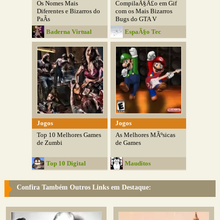
Os Nomes Mais
CompilaÃ§Ã£o em Gif
Diferentes e Bizarros do
com os Mais Bizarros
PaÃ­s
Bugs do GTA V
Baderna Virtual
EspaÃ§o Tec
Jogos
Jogos
Top 10 Melhores Games
As Melhores MÃºsicas
de Zumbi
de Games
Top 10 Digital
Mauditos
Confira Também Outros Links em Destaque: