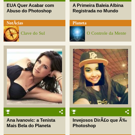
EUA Quer Acabar com
A Primeira Baleia Albina
Abuso do Photoshop
Registrada no Mundo
NotÃ­cias
Planeta
Clave do Sul
O Controle da Mente
Ana Ivanovic: a Tenista
Invejosos DirÃ£o que Ã‰
Mais Bela do Planeta
Photoshop