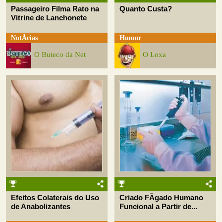
Passageiro Filma Rato na
Quanto Custa?
Vitrine de Lanchonete
NotÃ­cias
Humor
O Buteco da Net
O Loxa
Efeitos Colaterais do Uso
Criado FÃ­gado Humano
de Anabolizantes
Funcional a Partir de...