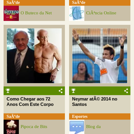
SaÃºde
SaÃºde
O Buteco da Net
CiÃªncia Online
Como Chegar aos 72
Neymar atÃ© 2014 no
Anos Com Este Corpo
Santos
SaÃºde
Esportes
Pipoca de Bits
Blog da