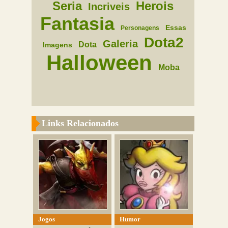
Seria
Herois
Incriveis
Fantasia
Essas
Personagens
Dota2
Galeria
Dota
Imagens
Halloween
Moba
Links Relacionados
Jogos
Humor