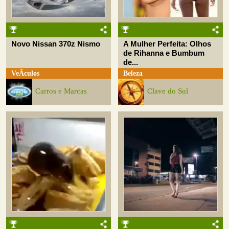
Novo Nissan 370z Nismo
A Mulher Perfeita: Olhos
de Rihanna e Bumbum
de...
VeÃ­culos
Beleza
Carros e Marcas
Clave do Sul