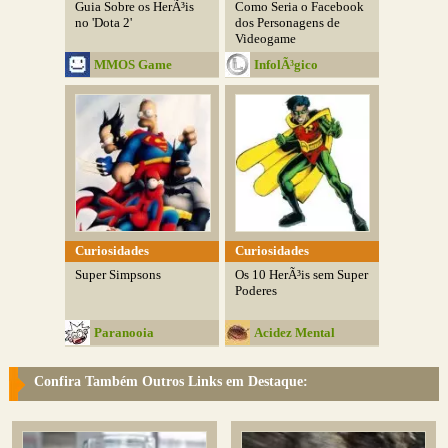
Guia Sobre os HerÃ³is
Como Seria o Facebook
no 'Dota 2'
dos Personagens de
Videogame
MMOS Game
InfolÃ³gico
Curiosidades
Curiosidades
Super Simpsons
Os 10 HerÃ³is sem Super
Poderes
Paranooia
Acidez Mental
Confira Também Outros Links em Destaque: