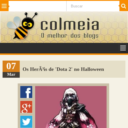
Beleza
Cinema e TV
Curiosidades
Esportes
Humor
Internet
Jogos
NotÃ­cias
Planeta
SaÃºde
Tecnologia
VeÃ­culos
Adulto
Sugerir Link
07
Os HerÃ³is de 'Dota 2' no Halloween
Adicionar Blog
Mar
Colmeia Exchange
Perguntas Frequentes
Sobre
Contato