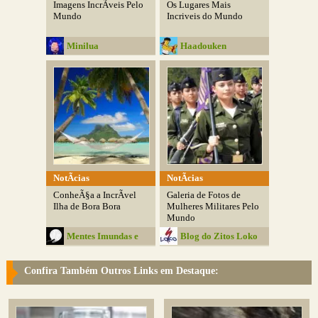
Imagens IncrÃ­veis Pelo
Os Lugares Mais
Mundo
Incriveis do Mundo
Minilua
Haadouken
NotÃ­cias
NotÃ­cias
ConheÃ§a a IncrÃ­vel
Galeria de Fotos de
Ilha de Bora Bora
Mulheres Militares Pelo
Mundo
Mentes Imundas e
Blog do Zitos Loko
Belas
Confira Também Outros Links em Destaque: