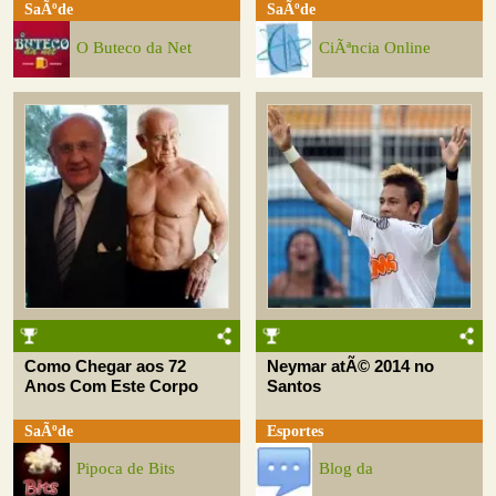
SaÃºde
SaÃºde
O Buteco da Net
CiÃªncia Online
Como Chegar aos 72
Neymar atÃ© 2014 no
Anos Com Este Corpo
Santos
SaÃºde
Esportes
Pipoca de Bits
Blog da