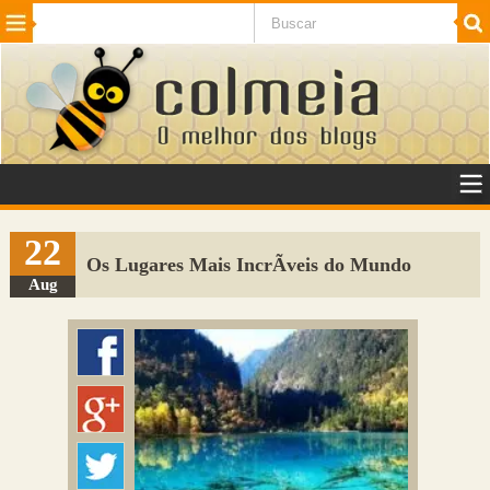
Beleza
Cinema e TV
Curiosidades
Esportes
Humor
Internet
Jogos
NotÃ­cias
Planeta
SaÃºde
Tecnologia
VeÃ­culos
Adulto
Sugerir Link
22
Os Lugares Mais IncrÃ­veis do Mundo
Adicionar Blog
Aug
Colmeia Exchange
Perguntas Frequentes
Sobre
Contato