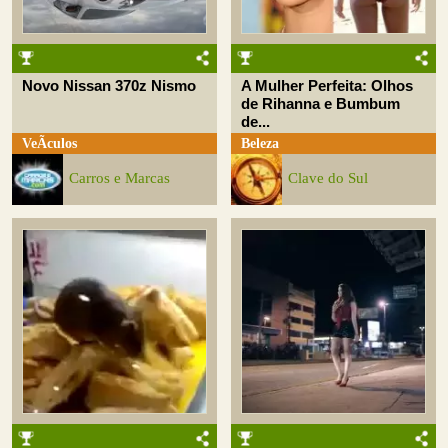
Novo Nissan 370z Nismo
A Mulher Perfeita: Olhos
de Rihanna e Bumbum
de...
VeÃ­culos
Beleza
Carros e Marcas
Clave do Sul