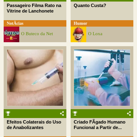
Passageiro Filma Rato na
Quanto Custa?
Vitrine de Lanchonete
NotÃ­cias
Humor
O Buteco da Net
O Loxa
Efeitos Colaterais do Uso
Criado FÃ­gado Humano
de Anabolizantes
Funcional a Partir de...