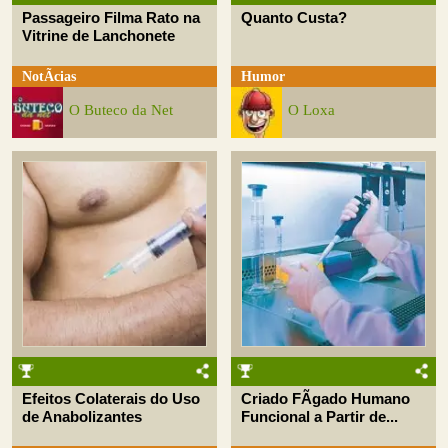
Passageiro Filma Rato na
Quanto Custa?
Vitrine de Lanchonete
NotÃ­cias
Humor
O Buteco da Net
O Loxa
Efeitos Colaterais do Uso
Criado FÃ­gado Humano
de Anabolizantes
Funcional a Partir de...