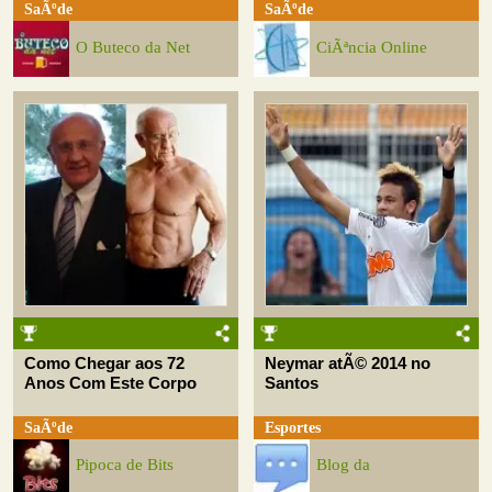
SaÃºde
SaÃºde
O Buteco da Net
CiÃªncia Online
Como Chegar aos 72
Neymar atÃ© 2014 no
Anos Com Este Corpo
Santos
SaÃºde
Esportes
Pipoca de Bits
Blog da