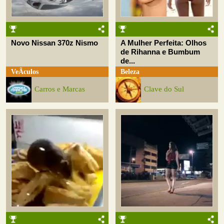
Novo Nissan 370z Nismo
A Mulher Perfeita: Olhos
de Rihanna e Bumbum
de...
VeÃ­culos
Beleza
Carros e Marcas
Clave do Sul