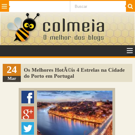
Beleza
Cinema e TV
Curiosidades
Esportes
Humor
Internet
Jogos
NotÃ­cias
Planeta
SaÃºde
Tecnologia
VeÃ­culos
Adulto
Sugerir Link
24
Os Melhores HotÃ©is 4 Estrelas na Cidade
do Porto em Portugal
Adicionar Blog
Mar
Colmeia Exchange
Perguntas Frequentes
Sobre
Contato