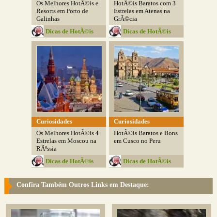
Os Melhores HotÃ©is e
HotÃ©is Baratos com 3
Resorts em Porto de
Estrelas em Atenas na
Galinhas
GrÃ©cia
Dicas de HotÃ©is
Dicas de HotÃ©is
Curiosidades
Curiosidades
Os Melhores HotÃ©is 4
HotÃ©is Baratos e Bons
Estrelas em Moscou na
em Cusco no Peru
RÃºssia
Dicas de HotÃ©is
Dicas de HotÃ©is
Confira Também Outros Links em Destaque: