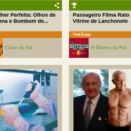
her Perfeita: Olhos de
Passageiro Filma Rato
nna e Bumbum de...
Vitrine de Lanchonete
NotÃ­cias
Clave do Sul
O Buteco da Net