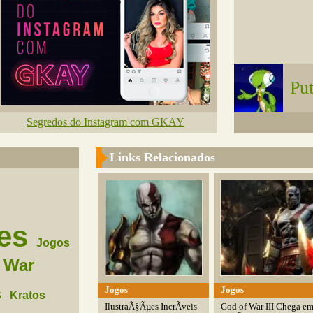
Put
Segredos do Instagram com GKAY
Links Relacionados
es
Jogos
 War
Jogos
Jogos
s
Kratos
IlustraÃ§Ãµes IncrÃ­veis
God of War III Chega e