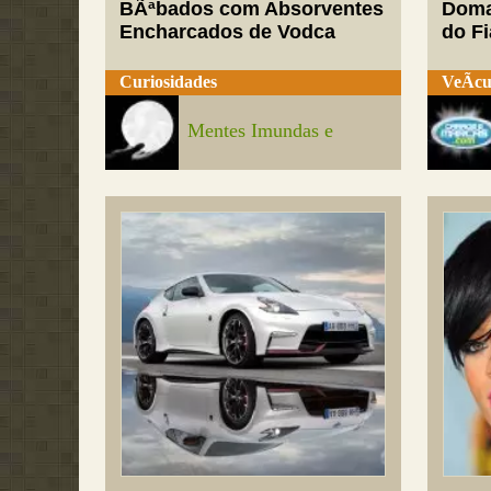
BÃªbados com Absorventes
Doma
Encharcados de Vodca
do Fi
Curiosidades
VeÃ­cu
Mentes Imundas e