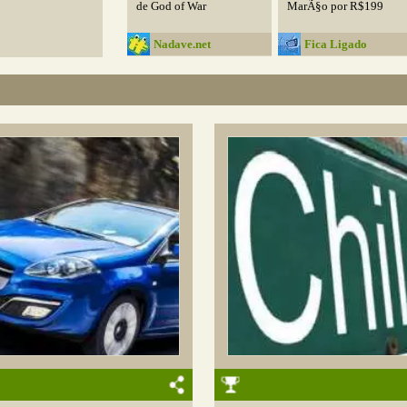
de God of War
MarÃ§o por R$199
Nadave.net
Fica Ligado