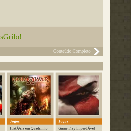
sGrilo!
Conteúdo Completo
Jogos
Jogos
m
HistÃ³ria em Quadrinho
Game Play ImperdÃ­vel