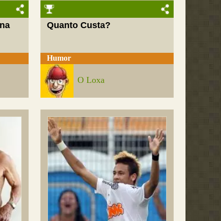
 na
Quanto Custa?
Humor
O Loxa