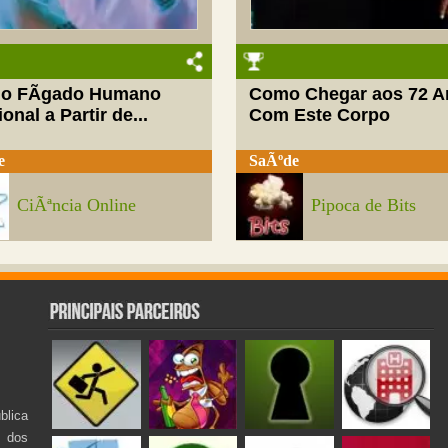
do FÃ­gado Humano
Como Chegar aos 72 A
onal a Partir de...
Com Este Corpo
e
SaÃºde
CiÃªncia Online
Pipoca de Bits
lica
s dos