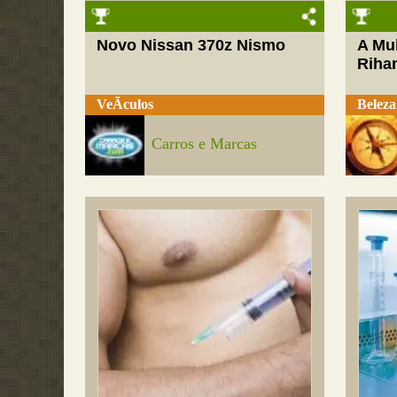
Novo Nissan 370z Nismo
A Mul
Riha
VeÃ­culos
Beleza
Carros e Marcas