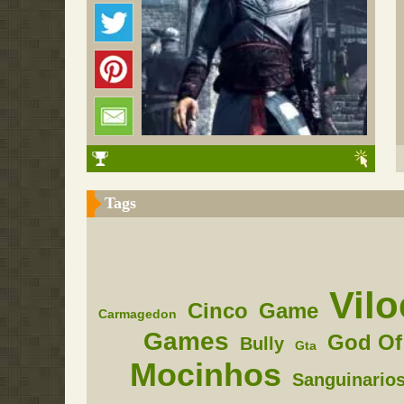
Tags
Vilo
Cinco
Game
Carmagedon
Games
God Of
Bully
Gta
Mocinhos
Sanguinario