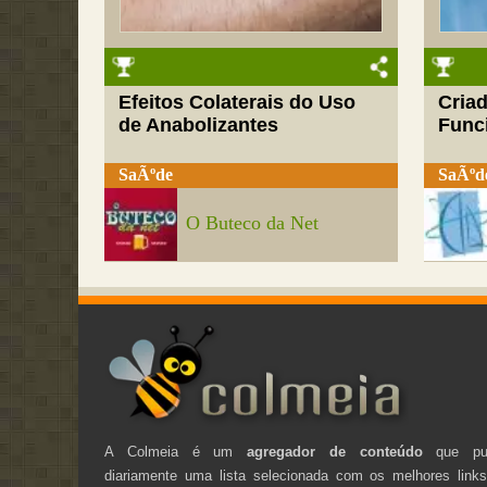
Efeitos Colaterais do Uso
Cria
de Anabolizantes
Funci
SaÃºde
SaÃºd
O Buteco da Net
A Colmeia é um
agregador de conteúdo
que pub
diariamente uma lista selecionada com os melhores link