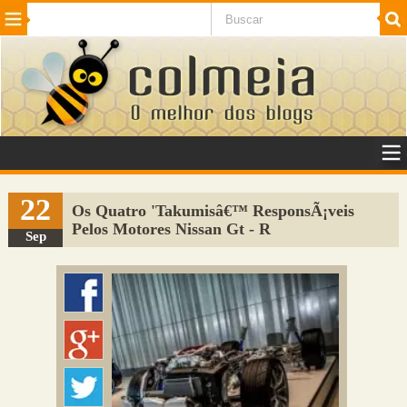
Beleza
Cinema e TV
Curiosidades
Esportes
Humor
Internet
Jogos
NotÃ­cias
Planeta
SaÃºde
Tecnologia
VeÃ­culos
Adulto
Sugerir Link
22
Os Quatro 'Takumisâ€™ ResponsÃ¡veis
Pelos Motores Nissan Gt - R
Adicionar Blog
Sep
Colmeia Exchange
Perguntas Frequentes
Sobre
Contato