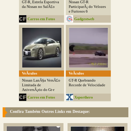
GT-R, Estrela Esportiva
Nissan GT-R
da Nissan no SalÃ£o
ParticiparÃ¡ do Velozes
e Furiosos 6
Carros em Fotos
Gadgestweb
VeÃ­culos
VeÃ­culos
Nissan LanÃ§a VersÃ£o
GT-R Quebrando
Limitada de
Recorde de Velocidade
AniversÃ¡rio do Gt-r
Carros em Fotos
Xsporthero
Confira Também Outros Links em Destaque: