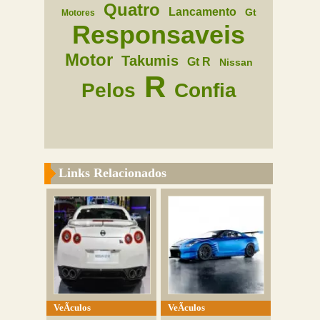
Quatro
Lancamento
Gt
Motores
Responsaveis
Motor
Takumis
Gt R
Nissan
R
Pelos
Confia
Links Relacionados
VeÃ­culos
VeÃ­culos