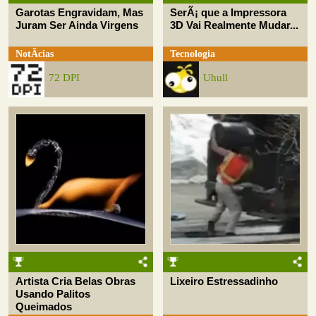
Garotas Engravidam, Mas
SerÃ¡ que a Impressora
Juram Ser Ainda Virgens
3D Vai Realmente Mudar...
NotÃ­cias
Tecnologia
72 DPI
Uhull
Artista Cria Belas Obras
Lixeiro Estressadinho
Usando Palitos
Queimados