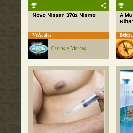
Novo Nissan 370z Nismo
A Mul
Riha
VeÃ­culos
Beleza
Carros e Marcas