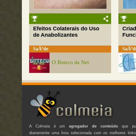
Efeitos Colaterais do Uso
Cria
de Anabolizantes
Funci
SaÃºde
SaÃºd
O Buteco da Net
A Colmeia é um
agregador de conteúdo
que pub
diariamente uma lista selecionada com os melhores link