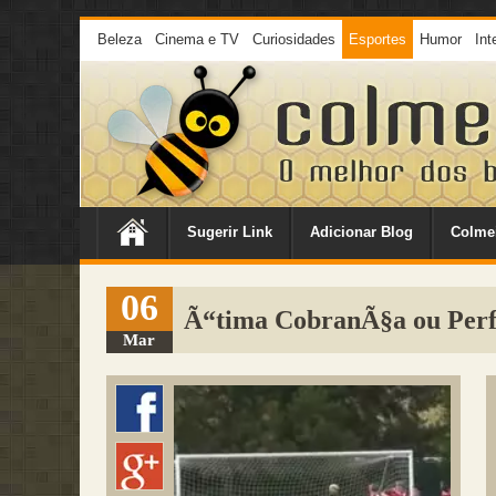
Beleza
Cinema e TV
Curiosidades
Esportes
Humor
Int
Sugerir Link
Adicionar Blog
Colme
06
Ã“tima CobranÃ§a ou Perf
Mar