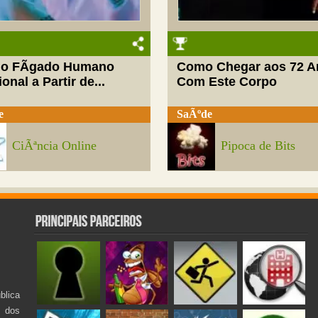
do FÃ­gado Humano
Como Chegar aos 72 A
onal a Partir de...
Com Este Corpo
e
SaÃºde
CiÃªncia Online
Pipoca de Bits
lica
s dos