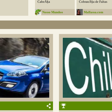
CabeÃ§a
CobranÃ§a de Faltas
Nosso Mundoo
Mallassa.com