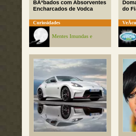
BÃªbados com Absorventes
Doma
Encharcados de Vodca
do Fi
Curiosidades
VeÃ­cu
Mentes Imundas e