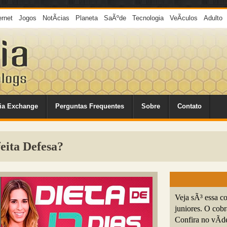
ernet
Jogos
NotÃ­cias
Planeta
SaÃºde
Tecnologia
VeÃ­culos
Adulto
ia Exchange
Perguntas Frequentes
Sobre
Contato
eita Defesa?
Veja sÃ³ essa c
juniores. O cob
Confira no vÃ­d