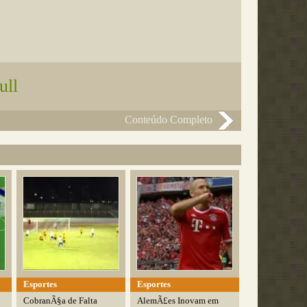
ull
Conteúdo Completo
Esportes
Esportes
CobranÃ§a de Falta
AlemÃ£es Inovam em