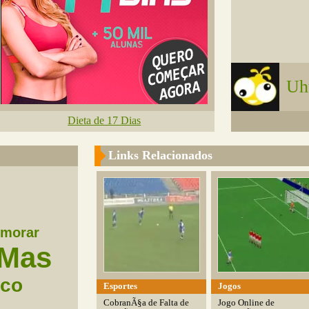
Uh
Dieta de 17 Dias
Links Relacionados
morar
Mas
aco
Esportes
Jogos
CobranÃ§a de Falta de
Jogo Online de