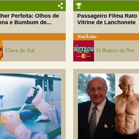
her Perfeita: Olhos de
Passageiro Filma Rato
nna e Bumbum de...
Vitrine de Lanchonete
NotÃ­cias
Clave do Sul
O Buteco da Net