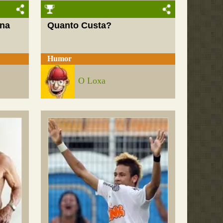
 na
Quanto Custa?
Humor
O Loxa