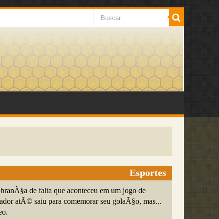
Esportes
obranÃ§a de falta que aconteceu em um jogo de
rador atÃ© saiu para comemorar seu golaÃ§o, mas...
eo.