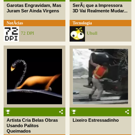
Garotas Engravidam, Mas
SerÃ¡ que a Impressora
Juram Ser Ainda Virgens
3D Vai Realmente Mudar...
NotÃ­cias
Tecnologia
72 DPI
Uhull
Artista Cria Belas Obras
Lixeiro Estressadinho
Usando Palitos
Queimados