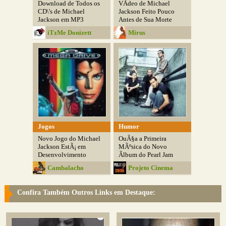
Download de Todos os
VÃ­deo de Michael
CD\'s de Michael
Jackson Feito Pouco
Jackson em MP3
Antes de Sua Morte
iTzMe Donizett
Mirus
Jogos
Humor
Novo Jogo do Michael
OuÃ§a a Primeira
Jackson EstÃ¡ em
MÃºsica do Novo
Desenvolvimento
Ãlbum do Pearl Jam
Cambalacho
Projeto Cinema
Confira Também Outros Links em Destaque: