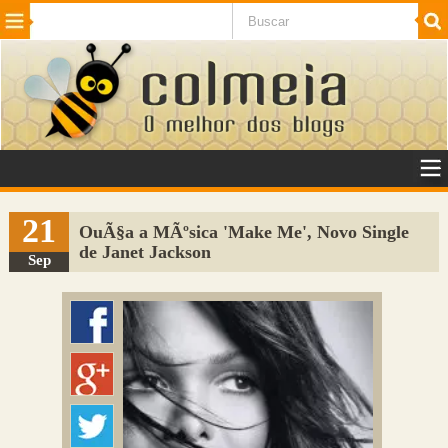
Beleza
Cinema e TV
Curiosidades
Esportes
Humor
Internet
Jogos
NotÃ­cias
Planeta
SaÃºde
Tecnologia
VeÃ­culos
Adulto
Sugerir Link
21
OuÃ§a a MÃºsica 'Make Me', Novo Single
de Janet Jackson
Adicionar Blog
Sep
Colmeia Exchange
Perguntas Frequentes
Sobre
Contato