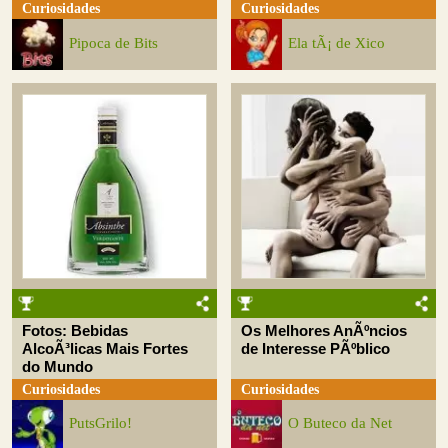
Curiosidades
Curiosidades
Pipoca de Bits
Ela tÃ¡ de Xico
Fotos: Bebidas
Os Melhores AnÃºncios
AlcoÃ³licas Mais Fortes
de Interesse PÃºblico
do Mundo
Curiosidades
Curiosidades
PutsGrilo!
O Buteco da Net