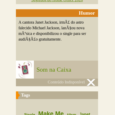
Humor
A cantora Janet Jackson, irmÃ£ do astro
falecido Michael Jackson, lanÃ§ou nova
mÃºsica e disponibilizou o single para ser
audiÃ§Ã£o gratuitamente.
Som na Caixa
Conteúdo Indisponível
Tags
Make Me
Janet
Single
Album