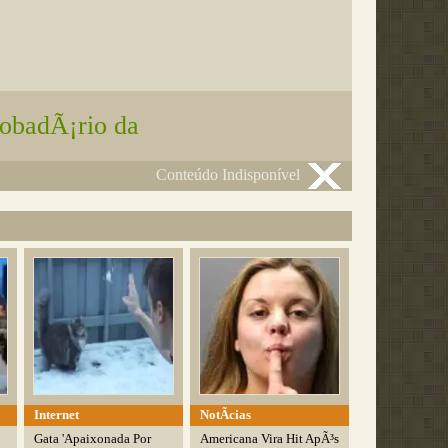
obadÃ¡rio da
Conteúdo Indisponível
Internet
NotÃ­cias
Gata 'Apaixonada Por
Americana Vira Hit ApÃ³s