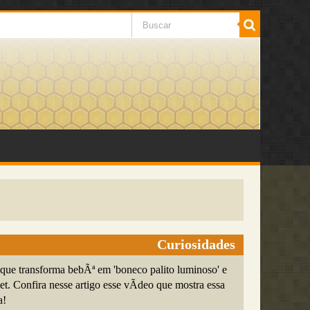
Curiosidades
a que transforma bebÃª em 'boneco palito luminoso' e
rnet. Confira nesse artigo esse vÃ­deo que mostra essa
a!