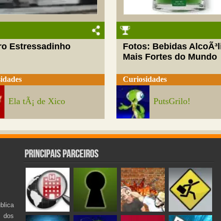
ro Estressadinho
Fotos: Bebidas AlcoÃ³l
Mais Fortes do Mundo
idades
Curiosidades
Ela tÃ¡ de Xico
PutsGrilo!
lica
s dos