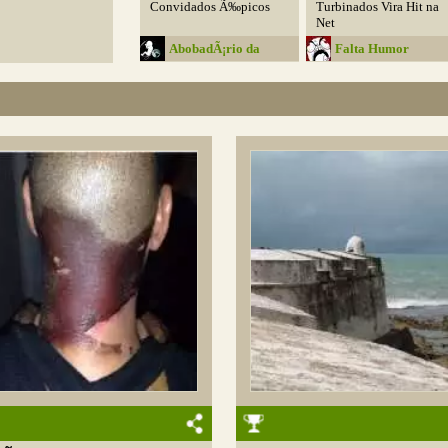
Convidados Ã‰picos
Turbinados Vira Hit na
Net
AbobadÃ¡rio da
Falta Humor
Media