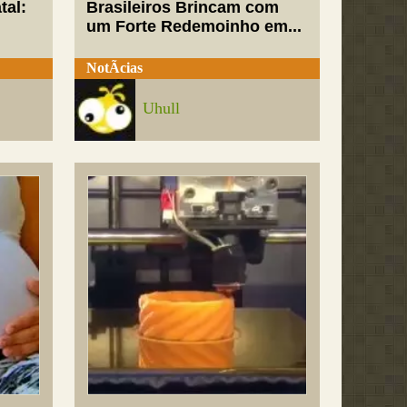
tal:
Brasileiros Brincam com
um Forte Redemoinho em...
NotÃ­cias
Uhull