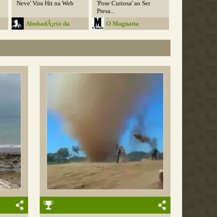
Neve' Vira Hit na Web
'Pose Curiosa' ao Ser
Presa...
AbobadÃ¡rio da
O Magnatta
Media