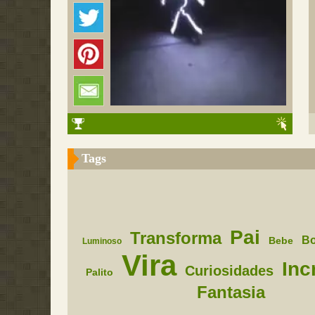
Tags
Pai
Transforma
B
Bebe
Luminoso
Vira
Inc
Curiosidades
Palito
Fantasia