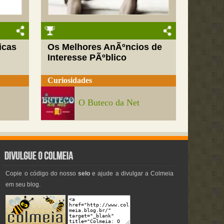
icas
Os Melhores AnÃºncios de
Interesse PÃºblico
Curiosidades
O Buteco da Net
Copie o código do nosso
selo
e ajude a divulgar a Colmeia
em seu blog.