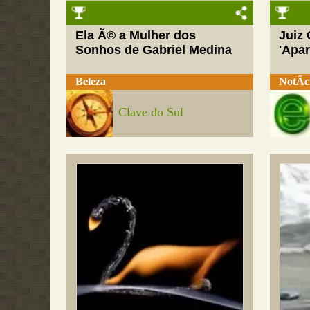
Ela Ã© a Mulher dos
Juiz
Sonhos de Gabriel Medina
'Apar
Beleza
NotÃ­c
Clave do Sul