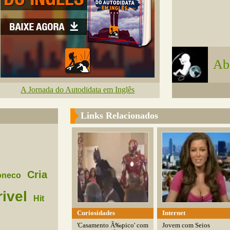
Ab
A Jornada do Autodidata em Inglês
Links Relacionados
Cria
oneco
rivel
Hit
Curiosidades
Internet
'Casamento Ã‰pico' com
Jovem com Seios