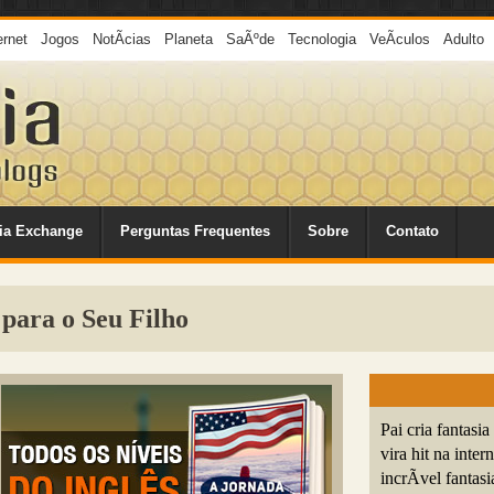
ernet
Jogos
NotÃ­cias
Planeta
SaÃºde
Tecnologia
VeÃ­culos
Adulto
ia Exchange
Perguntas Frequentes
Sobre
Contato
 para o Seu Filho
Pai cria fantasi
vira hit na inte
incrÃ­vel fantasi