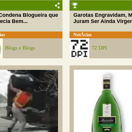
 Condena Blogueira que
Garotas Engravidam, 
ecia Bem...
Juram Ser Ainda Virge
ias
NotÃ­cias
Blogs e Blogs
72 DPI