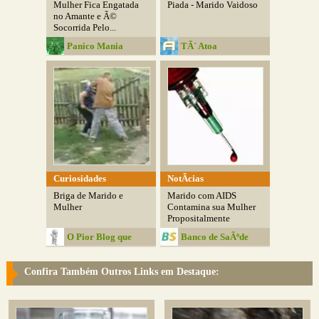
Mulher Fica Engatada
Piada - Marido Vaidoso
no Amante e Ã©
Socorrida Pelo...
Panico Mania
TÃ´ Atoa
Curiosidades
NotÃ­cias
Briga de Marido e
Marido com AIDS
Mulher
Contamina sua Mulher
Propositalmente
O Pior Blog que
Banco de SaÃºde
Existe
Confira Também Outros Links em Destaque: