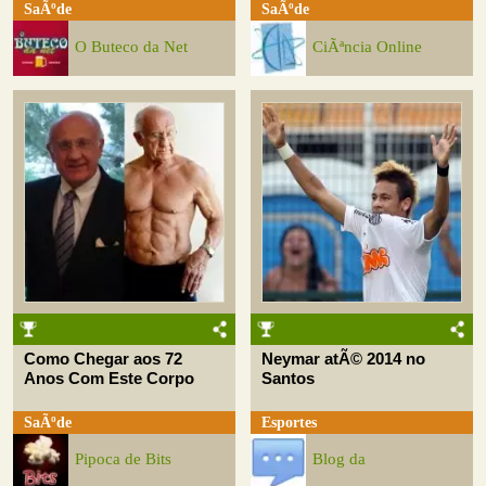
SaÃºde
SaÃºde
O Buteco da Net
CiÃªncia Online
Como Chegar aos 72
Neymar atÃ© 2014 no
Anos Com Este Corpo
Santos
SaÃºde
Esportes
Pipoca de Bits
Blog da