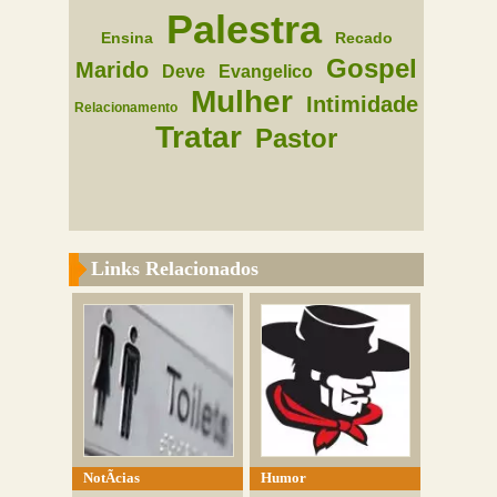
Palestra
Ensina
Recado
Gospel
Marido
Deve
Evangelico
Mulher
Intimidade
Relacionamento
Tratar
Pastor
Links Relacionados
NotÃ­cias
Humor