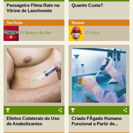
Passageiro Filma Rato na
Quanto Custa?
Vitrine de Lanchonete
NotÃ­cias
Humor
O Buteco da Net
O Loxa
Efeitos Colaterais do Uso
Criado FÃ­gado Humano
de Anabolizantes
Funcional a Partir de...