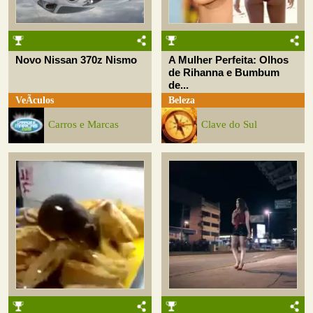
Novo Nissan 370z Nismo
A Mulher Perfeita: Olhos
de Rihanna e Bumbum
de...
VeÃ­culos
Beleza
Carros e Marcas
Clave do Sul