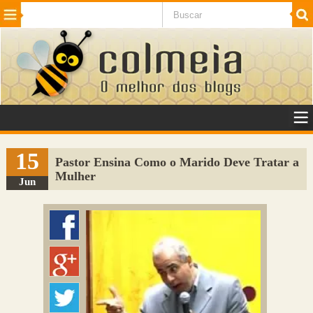
Beleza
Cinema e TV
Curiosidades
Esportes
Humor
Internet
Jogos
NotÃ­cias
Planeta
SaÃºde
Tecnologia
VeÃ­culos
Adulto
Sugerir Link
15
Pastor Ensina Como o Marido Deve Tratar a
Mulher
Adicionar Blog
Jun
Colmeia Exchange
Perguntas Frequentes
Sobre
Contato