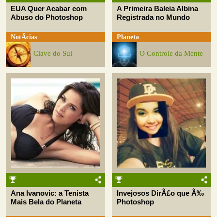
EUA Quer Acabar com
A Primeira Baleia Albina
Abuso do Photoshop
Registrada no Mundo
NotÃ­cias
Planeta
Clave do Sul
O Controle da Mente
Ana Ivanovic: a Tenista
Invejosos DirÃ£o que Ã‰
Mais Bela do Planeta
Photoshop