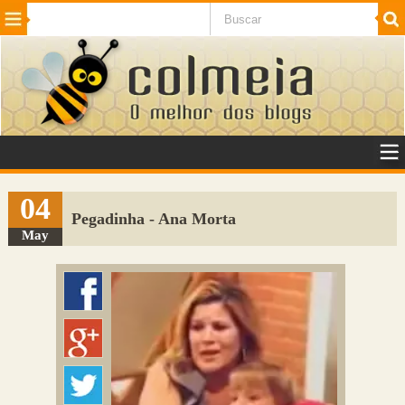
Beleza
Cinema e TV
Curiosidades
Esportes
Humor
Internet
Jogos
NotÃ­cias
Planeta
SaÃºde
Tecnologia
VeÃ­culos
Adulto
Sugerir Link
04
Pegadinha - Ana Morta
Adicionar Blog
May
Colmeia Exchange
Perguntas Frequentes
Sobre
Contato