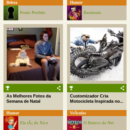
Beleza
Humor
Ponto Perdido
Baratonta
As Melhores Fotos da
Customizador Cria
Semana de Natal
Motocicleta Inspirada no...
Humor
VeÃ­culos
Ela tÃ¡ de Xico
O Buteco da Net