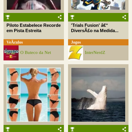
Piloto Estabelece Recorde
'Trials Fusion' â€“
em Pista Estreita
DiversÃ£o na Medida...
VeÃ­culos
Jogos
O Buteco da Net
InterNerdZ