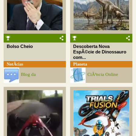
Bolso Cheio
Descoberta Nova
EspÃ©cie de Dinossauro
com...
NotÃ­cias
Planeta
Blog da
CiÃªncia Online