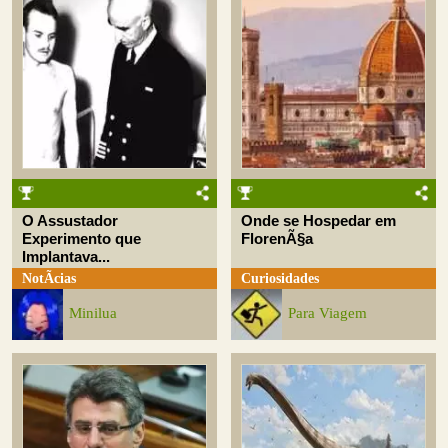
O Assustador
Onde se Hospedar em
Experimento que
FlorenÃ§a
Implantava...
NotÃ­cias
Curiosidades
Minilua
Para Viagem