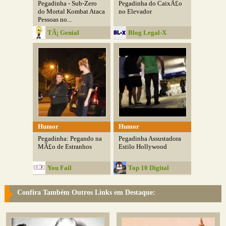
Pegadinha - Sub-Zero
Pegadinha do CaixÃ£o
do Mortal Kombat Ataca
no Elevador
Pessoas no...
TÃ¡ Genial
Blog Legal-X
Humor
Humor
Pegadinha: Pegando na
Pegadinha Assustadora
MÃ£o de Estranhos
Estilo Hollywood
You Fail
Top 10 Digital
Confira Também Outros Links em Destaque: