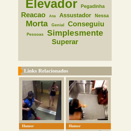
Elevador
Pegadinha
Reacao
Assustador
Nessa
Ana
Morta
Conseguiu
Genial
Simplesmente
Pessoas
Superar
Links Relacionados
Humor
Humor