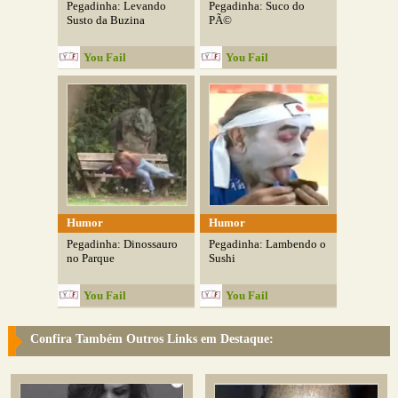
Pegadinha: Levando
Pegadinha: Suco do
Susto da Buzina
PÃ©
You Fail
You Fail
Humor
Humor
Pegadinha: Dinossauro
Pegadinha: Lambendo o
no Parque
Sushi
You Fail
You Fail
Confira Também Outros Links em Destaque: