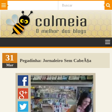
Beleza
Cinema e TV
Curiosidades
Esportes
Humor
Internet
Jogos
NotÃ­cias
Planeta
SaÃºde
Tecnologia
VeÃ­culos
Adulto
Sugerir Link
31
Pegadinha: Jornaleiro Sem CabeÃ§a
Adicionar Blog
Mar
Colmeia Exchange
Perguntas Frequentes
Sobre
Contato