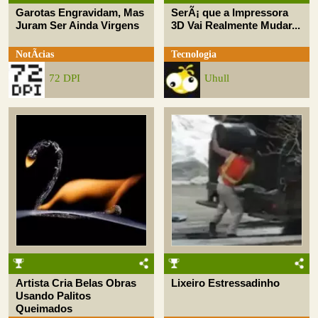
Garotas Engravidam, Mas
SerÃ¡ que a Impressora
Juram Ser Ainda Virgens
3D Vai Realmente Mudar...
NotÃ­cias
Tecnologia
72 DPI
Uhull
Artista Cria Belas Obras
Lixeiro Estressadinho
Usando Palitos
Queimados