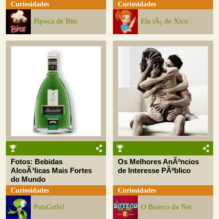
Curiosidades
Curiosidades
Pipoca de Bits
Ela tÃ¡ de Xico
Fotos: Bebidas
Os Melhores AnÃºncios
AlcoÃ³licas Mais Fortes
de Interesse PÃºblico
do Mundo
Curiosidades
Curiosidades
PutsGrilo!
O Buteco da Net