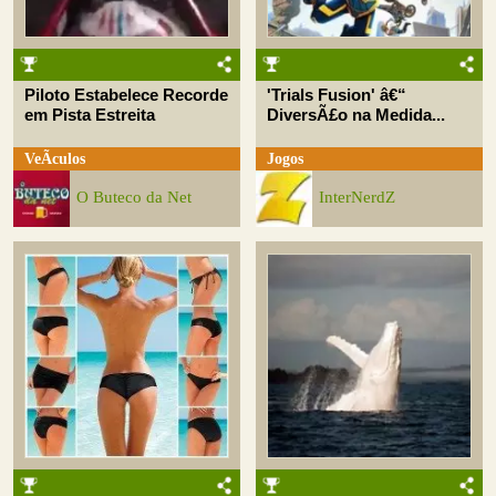
Piloto Estabelece Recorde
'Trials Fusion' â€“
em Pista Estreita
DiversÃ£o na Medida...
VeÃ­culos
Jogos
O Buteco da Net
InterNerdZ