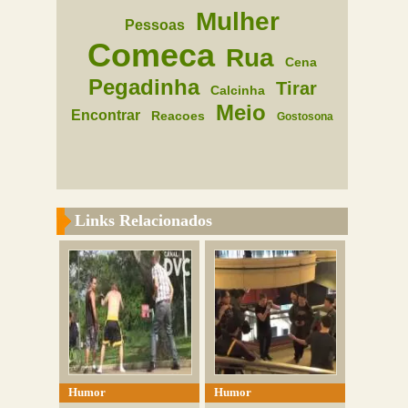
Mulher
Pessoas
Comeca
Rua
Cena
Pegadinha
Tirar
Calcinha
Meio
Encontrar
Reacoes
Gostosona
Links Relacionados
Humor
Humor