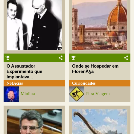
O Assustador
Onde se Hospedar em
Experimento que
FlorenÃ§a
Implantava...
NotÃ­cias
Curiosidades
Minilua
Para Viagem