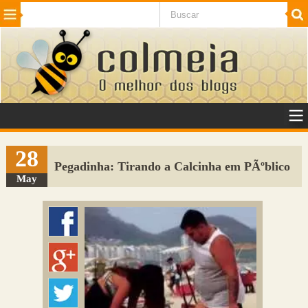
Beleza
Cinema e TV
Curiosidades
Esportes
Humor
Internet
Jogos
NotÃ­cias
Planeta
SaÃºde
Tecnologia
VeÃ­culos
Adulto
Sugerir Link
28
Pegadinha: Tirando a Calcinha em PÃºblico
Adicionar Blog
May
Colmeia Exchange
Perguntas Frequentes
Sobre
Contato