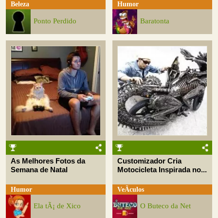
Beleza
Humor
Ponto Perdido
Baratonta
As Melhores Fotos da
Customizador Cria
Semana de Natal
Motocicleta Inspirada no...
Humor
VeÃ­culos
Ela tÃ¡ de Xico
O Buteco da Net