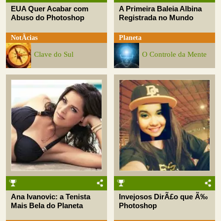
EUA Quer Acabar com
A Primeira Baleia Albina
Abuso do Photoshop
Registrada no Mundo
NotÃ­cias
Planeta
Clave do Sul
O Controle da Mente
Ana Ivanovic: a Tenista
Invejosos DirÃ£o que Ã‰
Mais Bela do Planeta
Photoshop