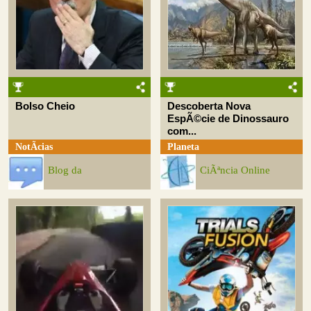
Bolso Cheio
Descoberta Nova
EspÃ©cie de Dinossauro
com...
NotÃ­cias
Planeta
Blog da
CiÃªncia Online