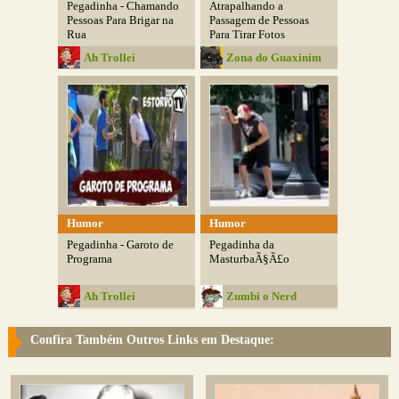
Pegadinha - Chamando
Atrapalhando a
Pessoas Para Brigar na
Passagem de Pessoas
Rua
Para Tirar Fotos
Ah Trollei
Zona do Guaxinim
Humor
Humor
Pegadinha - Garoto de
Pegadinha da
Programa
MasturbaÃ§Ã£o
Ah Trollei
Zumbi o Nerd
Confira Também Outros Links em Destaque: