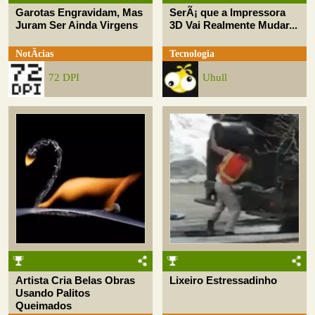
Garotas Engravidam, Mas
SerÃ¡ que a Impressora
Juram Ser Ainda Virgens
3D Vai Realmente Mudar...
NotÃ­cias
Tecnologia
72 DPI
Uhull
Artista Cria Belas Obras
Lixeiro Estressadinho
Usando Palitos
Queimados