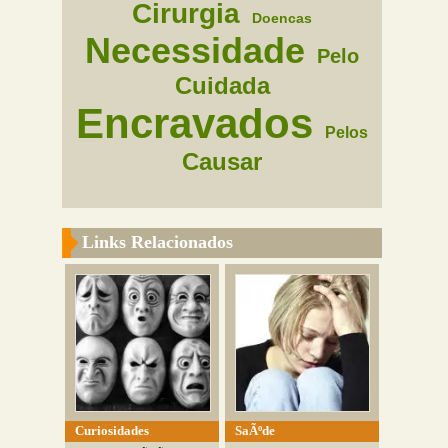
Cirurgia
Doencas
Necessidade
Pelo
Cuidada
Encravados
Pelos
Causar
Links Relacionados
Curiosidades
SaÃºde