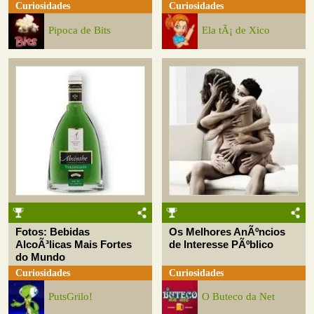
Curiosidades
Curiosidades
Pipoca de Bits
Ela tÃ¡ de Xico
Fotos: Bebidas
Os Melhores AnÃºncios
AlcoÃ³licas Mais Fortes
de Interesse PÃºblico
do Mundo
Curiosidades
Curiosidades
PutsGrilo!
O Buteco da Net