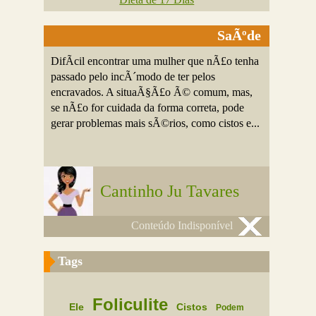
SaÃºde
DifÃ­cil encontrar uma mulher que nÃ£o tenha
passado pelo incÃ´modo de ter pelos
encravados. A situaÃ§Ã£o Ã© comum, mas,
se nÃ£o for cuidada da forma correta, pode
gerar problemas mais sÃ©rios, como cistos e...
Cantinho Ju Tavares
Conteúdo Indisponível
Tags
Foliculite
Ele
Cistos
Podem