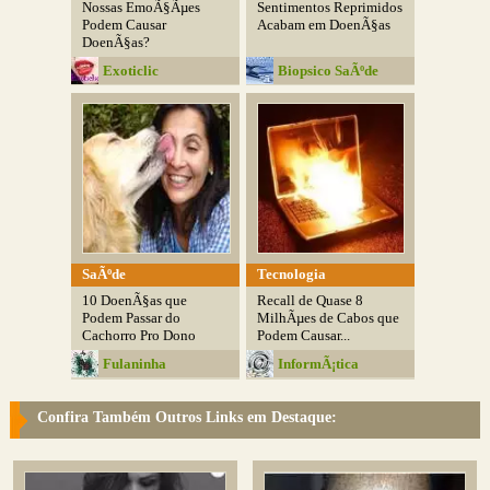
Nossas EmoÃ§Ãµes
Sentimentos Reprimidos
Podem Causar
Acabam em DoenÃ§as
DoenÃ§as?
Exoticlic
Biopsico SaÃºde
SaÃºde
Tecnologia
10 DoenÃ§as que
Recall de Quase 8
Podem Passar do
MilhÃµes de Cabos que
Cachorro Pro Dono
Podem Causar...
Fulaninha
InformÃ¡tica
Entretenimentos
Educativa
Confira Também Outros Links em Destaque: