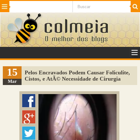
Beleza
Cinema e TV
Curiosidades
Esportes
Humor
Internet
Jogos
NotÃ­cias
Planeta
SaÃºde
Tecnologia
VeÃ­culos
Adulto
Sugerir Link
15
Pelos Encravados Podem Causar Foliculite,
Cistos, e AtÃ© Necessidade de Cirurgia
Adicionar Blog
Mar
Colmeia Exchange
Perguntas Frequentes
Sobre
Contato