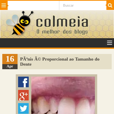
Beleza
Cinema e TV
Curiosidades
Esportes
Humor
Internet
Jogos
NotÃ­cias
Planeta
SaÃºde
Tecnologia
VeÃ­culos
Adulto
Sugerir Link
16
PÃªnis Ã© Proporcional ao Tamanho do
Dente
Adicionar Blog
Apr
Colmeia Exchange
Perguntas Frequentes
Sobre
Contato