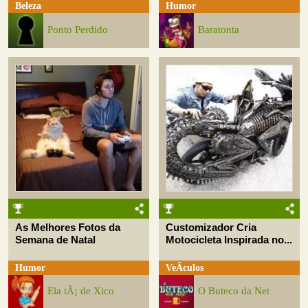
Beleza
Humor
Ponto Perdido
Baratonta
As Melhores Fotos da
Customizador Cria
Semana de Natal
Motocicleta Inspirada no...
Humor
VeÃ­culos
Ela tÃ¡ de Xico
O Buteco da Net