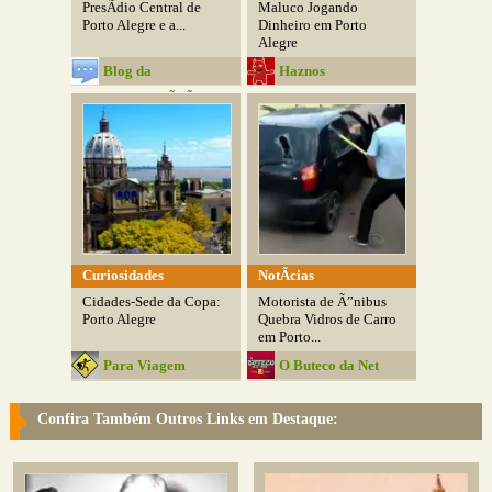
PresÃ­dio Central de
Maluco Jogando
Porto Alegre e a...
Dinheiro em Porto
Alegre
Blog da
Haznos
ComunicaÃ§Ã£o
Curiosidades
NotÃ­cias
Cidades-Sede da Copa:
Motorista de Ã”nibus
Porto Alegre
Quebra Vidros de Carro
em Porto...
Para Viagem
O Buteco da Net
Confira Também Outros Links em Destaque: