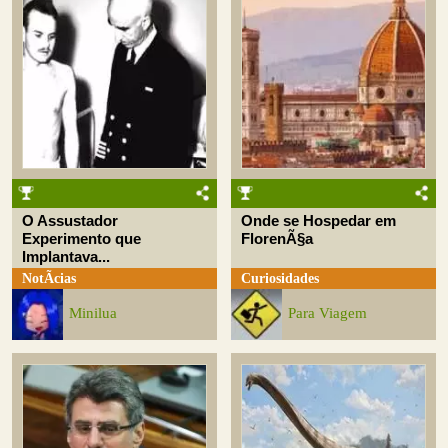
O Assustador
Onde se Hospedar em
Experimento que
FlorenÃ§a
Implantava...
NotÃ­cias
Curiosidades
Minilua
Para Viagem