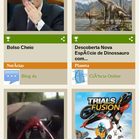
Bolso Cheio
Descoberta Nova
EspÃ©cie de Dinossauro
com...
NotÃ­cias
Planeta
Blog da
CiÃªncia Online