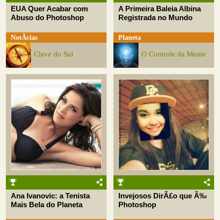
EUA Quer Acabar com
A Primeira Baleia Albina
Abuso do Photoshop
Registrada no Mundo
NotÃ­cias
Planeta
Clave do Sul
O Controle da Mente
Ana Ivanovic: a Tenista
Invejosos DirÃ£o que Ã‰
Mais Bela do Planeta
Photoshop