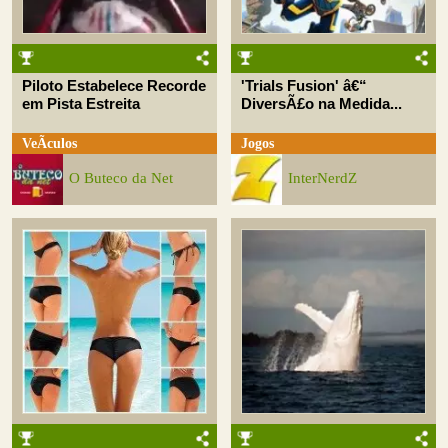
Piloto Estabelece Recorde
'Trials Fusion' â€“
em Pista Estreita
DiversÃ£o na Medida...
VeÃ­culos
Jogos
O Buteco da Net
InterNerdZ