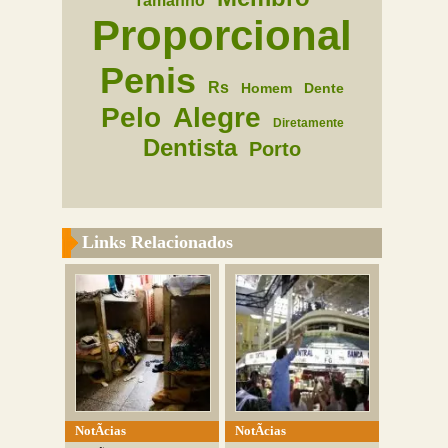
Tamanho
Proporcional
Penis
Rs
Homem
Dente
Pelo
Alegre
Diretamente
Dentista
Porto
Links Relacionados
NotÃ­cias
NotÃ­cias