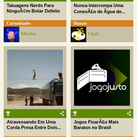
Tatuagens Nerds Para
Nunca Interrompa Uma
NinguÃ©m Botar Defeito
ConexÃ£o de Ãgua de...
Curiosidades
Humor
Minilua
Uhull
Atravessando Em Uma
Jogos FicarÃ£o Mais
Corda Presa Entre Dois...
Baratos no Brasil