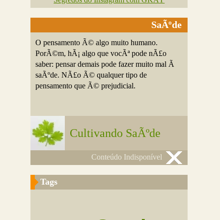
SaÃºde
O pensamento Ã© algo muito humano.
PorÃ©m, hÃ¡ algo que vocÃª pode nÃ£o
saber: pensar demais pode fazer muito mal Ã
saÃºde. NÃ£o Ã© qualquer tipo de
pensamento que Ã© prejudicial.
Cultivando SaÃºde
Conteúdo Indisponível
Tags