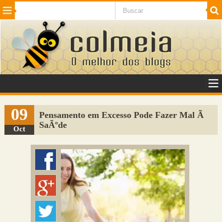
Beleza
Cinema e TV
Curiosidades
Esportes
Humor
Internet
Jogos
NotÃ­cias
Planeta
SaÃºde
Tecnologia
VeÃ­culos
Adulto
Sugerir Link
09
Pensamento em Excesso Pode Fazer Mal Ã
SaÃºde
Adicionar Blog
Oct
Colmeia Exchange
Perguntas Frequentes
Sobre
Contato