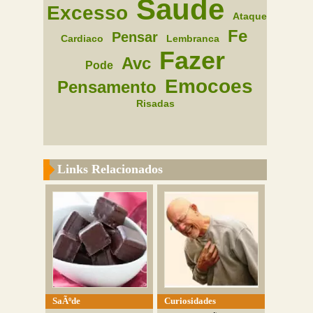
Saude
Excesso
Ataque
Fe
Pensar
Cardiaco
Lembranca
Fazer
Avc
Pode
Emocoes
Pensamento
Risadas
Links Relacionados
SaÃºde
Curiosidades