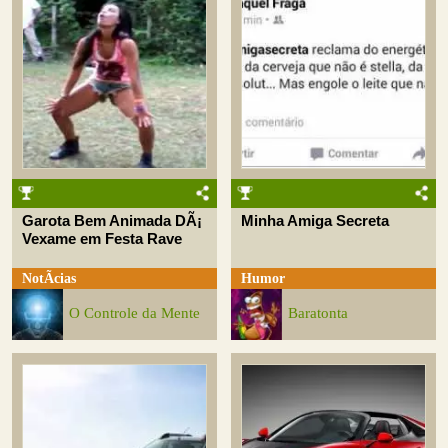
Garota Bem Animada DÃ¡
Minha Amiga Secreta
Vexame em Festa Rave
NotÃ­cias
Humor
O Controle da Mente
Baratonta