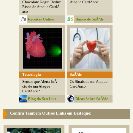
Chocolate Negro Reduz
Ataque CardÃ­aco
Risco de Ataque CardÃ­
aco
Receitas Online
Banco de SaÃºde
Tecnologia
SaÃºde
Sensor que Alerta InÃ­
Os Sinais de um Ataque
cio de um Ataque
CardÃ­aco
CardÃ­aco?
Blog do Seu Luiz
Dicas Sobre SaÃºde
Confira Também Outros Links em Destaque: