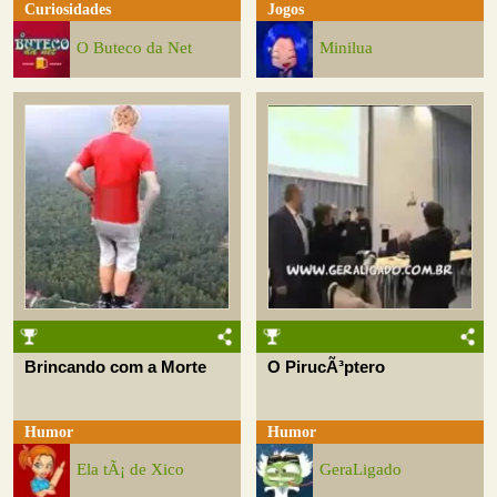
Curiosidades
Jogos
O Buteco da Net
Minilua
Brincando com a Morte
O PirucÃ³ptero
Humor
Humor
Ela tÃ¡ de Xico
GeraLigado