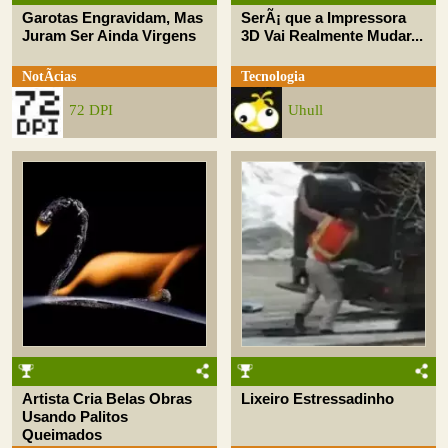
Garotas Engravidam, Mas
SerÃ¡ que a Impressora
Juram Ser Ainda Virgens
3D Vai Realmente Mudar...
NotÃ­cias
Tecnologia
72 DPI
Uhull
Artista Cria Belas Obras
Lixeiro Estressadinho
Usando Palitos
Queimados