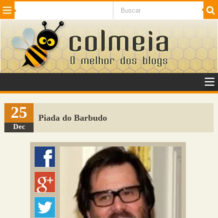
Beleza
Cinema e TV
Curiosidades
Esportes
Humor
Internet
Jogos
NotÃ­cias
Planeta
SaÃºde
Tecnologia
VeÃ­culos
Adulto
Sugerir Link
25
Piada do Barbudo
Adicionar Blog
Dec
Colmeia Exchange
Perguntas Frequentes
Sobre
Contato