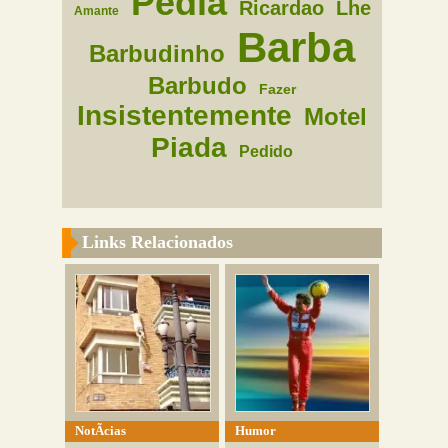
Pedia
Ricardao
Lhe
Amante
Barba
Barbudinho
Barbudo
Fazer
Insistentemente
Motel
Piada
Pedido
Links Relacionados
NotÃ­cias
Humor