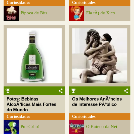
Curiosidades
Curiosidades
Pipoca de Bits
Ela tÃ¡ de Xico
Fotos: Bebidas
Os Melhores AnÃºncios
AlcoÃ³licas Mais Fortes
de Interesse PÃºblico
do Mundo
Curiosidades
Curiosidades
PutsGrilo!
O Buteco da Net