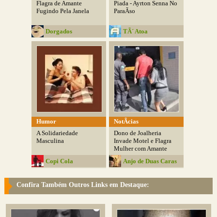
Flagra de Amante
Piada - Ayrton Senna No
Fugindo Pela Janela
ParaÃ­so
Dorgados
TÃ´ Atoa
Humor
NotÃ­cias
A Solidariedade
Dono de Joalheria
Masculina
Invade Motel e Flagra
Mulher com Amante
Copi Cola
Anjo de Duas Caras
Confira Também Outros Links em Destaque: