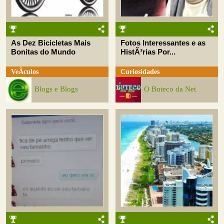
As Dez Bicicletas Mais
Fotos Interessantes e as
Bonitas do Mundo
HistÃ³rias Por...
VeÃ­culos
Curiosidades
Blogs e Blogs
O Buteco da Net