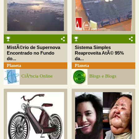
MistÃ©rio de Supernova
Sistema Simples
Encontrado no Fundo
Reaproveita AtÃ© 95%
do...
da...
Planeta
Planeta
CiÃªncia Online
Blogs e Blogs