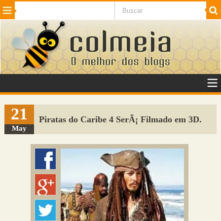
Beleza
Cinema e TV
Curiosidades
Esportes
Humor
Internet
Jogos
NotÃ­cias
Planeta
SaÃºde
Tecnologia
VeÃ­culos
Adulto
Sugerir Link
21
Piratas do Caribe 4 SerÃ¡ Filmado em 3D.
Adicionar Blog
May
Colmeia Exchange
Perguntas Frequentes
Sobre
Contato