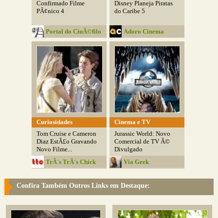
Confirmado Filme
Disney Planeja Piratas
PÃ¢nico 4
do Caribe 5
Portal do CinÃ©filo
Adoro Cinema
Curiosidades
Cinema e TV
Tom Cruise e Cameron
Jurassic World: Novo
Diaz EstÃ£o Gravando
Comercial de TV Ã©
Novo Filme...
Divulgado
TrÃ¨s TrÃ¨s Chick
Via Geek
Confira Também Outros Links em Destaque: