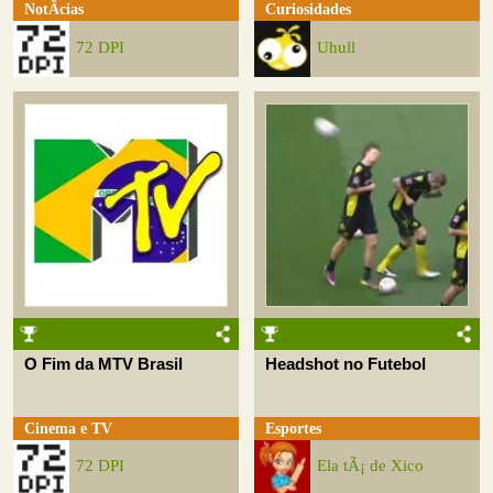
NotÃ­cias
Curiosidades
72 DPI
Uhull
O Fim da MTV Brasil
Headshot no Futebol
Cinema e TV
Esportes
72 DPI
Ela tÃ¡ de Xico