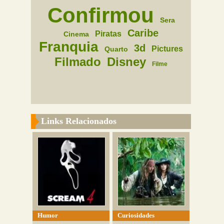
Confirmou
Sera
Caribe
Piratas
Cinema
Franquia
3d
Pictures
Quarto
Filmado
Disney
Filme
Links Relacionados
Humor
Curiosidades