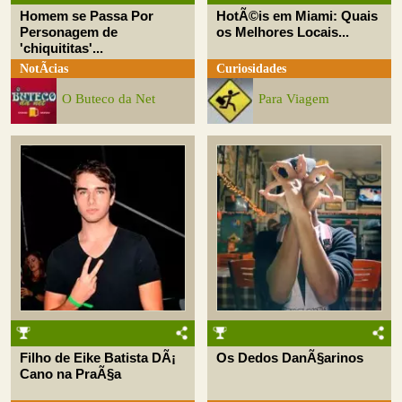
Homem se Passa Por
HotÃ©is em Miami: Quais
Personagem de
os Melhores Locais...
'chiquititas'...
NotÃ­cias
Curiosidades
O Buteco da Net
Para Viagem
Filho de Eike Batista DÃ¡
Os Dedos DanÃ§arinos
Cano na PraÃ§a