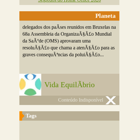
Planeta
delegados dos paÃ­ses reunidos em Bruxelas na
68a Assembleia da OrganizaÃ§Ã£o Mundial
da SaÃºde (OMS) aprovaram uma
resoluÃ§Ã£o que chama a atenÃ§Ã£o para as
graves consequÃªncias da poluiÃ§Ã£o...
Vida EquilÃ­brio
Conteúdo Indisponível
Tags