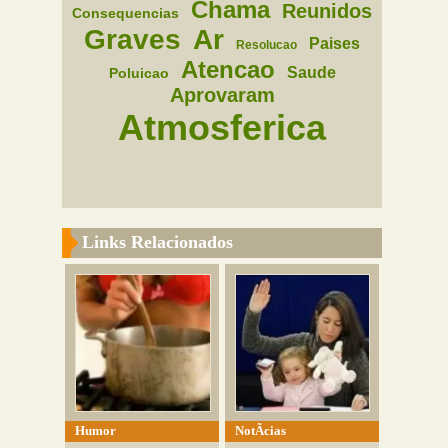
Chama
Reunidos
Consequencias
Graves
Ar
Paises
Resolucao
Atencao
Saude
Poluicao
Aprovaram
Atmosferica
Links Relacionados
Humor
NotÃ­cias