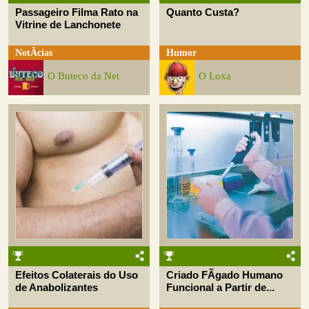
Passageiro Filma Rato na
Quanto Custa?
Vitrine de Lanchonete
NotÃ­cias
Humor
O Buteco da Net
O Loxa
Efeitos Colaterais do Uso
Criado FÃ­gado Humano
de Anabolizantes
Funcional a Partir de...