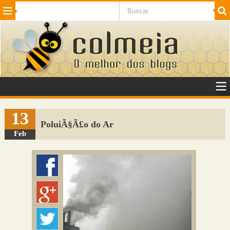
Beleza
Cinema e TV
Curiosidades
Esportes
Humor
Internet
Jogos
NotÃ­cias
Planeta
SaÃºde
Tecnologia
VeÃ­culos
Adulto
Sugerir Link
13
PoluiÃ§Ã£o do Ar
Adicionar Blog
Feb
Colmeia Exchange
Perguntas Frequentes
Sobre
Contato