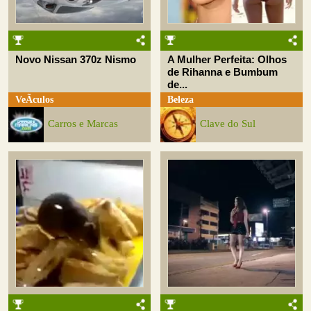
Novo Nissan 370z Nismo
A Mulher Perfeita: Olhos
de Rihanna e Bumbum
de...
VeÃ­culos
Beleza
Carros e Marcas
Clave do Sul