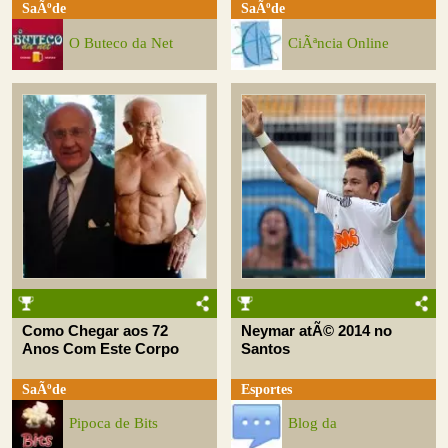
SaÃºde
SaÃºde
O Buteco da Net
CiÃªncia Online
Como Chegar aos 72
Neymar atÃ© 2014 no
Anos Com Este Corpo
Santos
SaÃºde
Esportes
Pipoca de Bits
Blog da