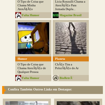
O Tipo de Coisa que
Licia Ronzulli Chama a
Chama Minha
AtenÃ§Ã£o Para
AtenÃ§Ã£o
Jornada Dupla...
Falta Humor
Magazine Brasil
Humor
Planeta
O Tipo de Coisa que
ChÃ£o Tira a
Chama AtenÃ§Ã£o de
PoluiÃ§Ã£o do Ar
Qualquer Pessoa
Falta Humor
BioRetrÃ´
Confira Também Outros Links em Destaque: