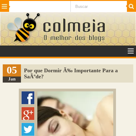
Beleza
Cinema e TV
Curiosidades
Esportes
Humor
Internet
Jogos
NotÃ­cias
Planeta
SaÃºde
Tecnologia
VeÃ­culos
Adulto
Sugerir Link
05
Por que Dormir Ã‰ Importante Para a
SaÃºde?
Adicionar Blog
Jan
Colmeia Exchange
Perguntas Frequentes
Sobre
Contato