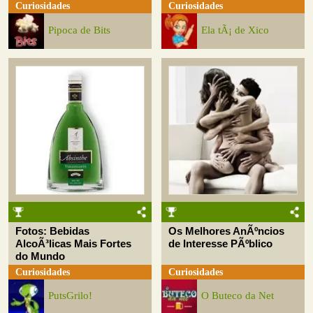
Curiosidades
Curiosidades
Pipoca de Bits
Ela tÃ¡ de Xico
Fotos: Bebidas
Os Melhores AnÃºncios
AlcoÃ³licas Mais Fortes
de Interesse PÃºblico
do Mundo
Curiosidades
Curiosidades
PutsGrilo!
O Buteco da Net