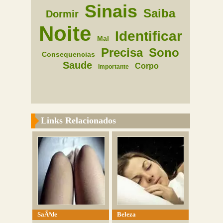
Sinais
Saiba
Dormir
Noite
Identificar
Mal
Precisa
Sono
Consequencias
Saude
Corpo
Importante
Links Relacionados
SaÃºde
Beleza