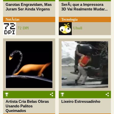
Garotas Engravidam, Mas
SerÃ¡ que a Impressora
Juram Ser Ainda Virgens
3D Vai Realmente Mudar...
NotÃ­cias
Tecnologia
72 DPI
Uhull
Artista Cria Belas Obras
Lixeiro Estressadinho
Usando Palitos
Queimados