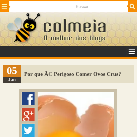
Beleza
Cinema e TV
Curiosidades
Esportes
Humor
Internet
Jogos
NotÃ­cias
Planeta
SaÃºde
Tecnologia
VeÃ­culos
Adulto
Sugerir Link
05
Por que Ã© Perigoso Comer Ovos Crus?
Adicionar Blog
Jan
Colmeia Exchange
Perguntas Frequentes
Sobre
Contato