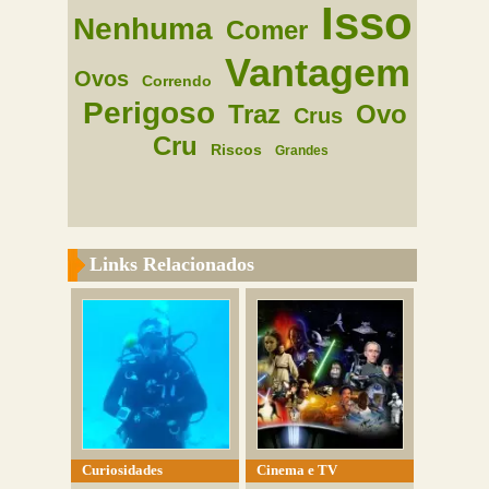
Isso
Nenhuma
Comer
Vantagem
Ovos
Correndo
Perigoso
Traz
Ovo
Crus
Cru
Riscos
Grandes
Links Relacionados
Curiosidades
Cinema e TV