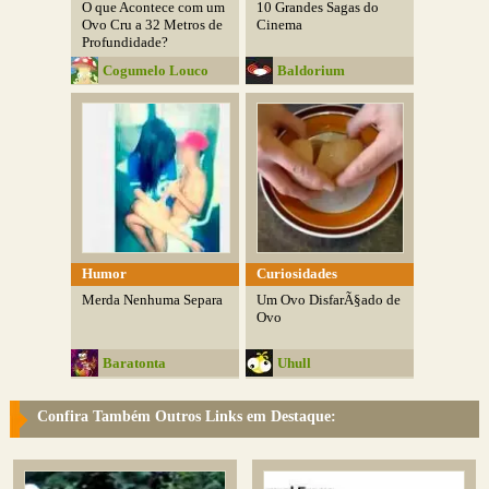
O que Acontece com um
10 Grandes Sagas do
Ovo Cru a 32 Metros de
Cinema
Profundidade?
Cogumelo Louco
Baldorium
Humor
Curiosidades
Merda Nenhuma Separa
Um Ovo DisfarÃ§ado de
Ovo
Baratonta
Uhull
Confira Também Outros Links em Destaque: