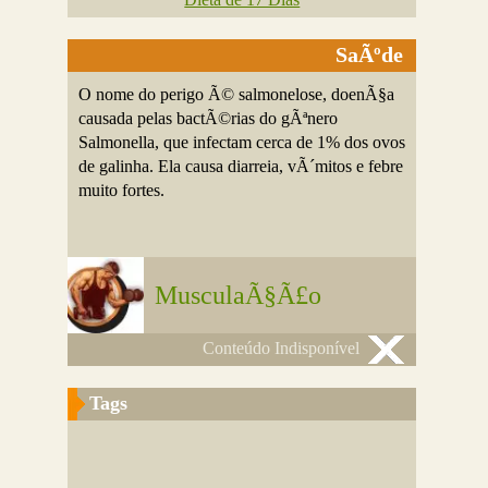
SaÃºde
O nome do perigo Ã© salmonelose, doenÃ§a
causada pelas bactÃ©rias do gÃªnero
Salmonella, que infectam cerca de 1% dos ovos
de galinha. Ela causa diarreia, vÃ´mitos e febre
muito fortes.
MusculaÃ§Ã£o
Conteúdo Indisponível
Tags