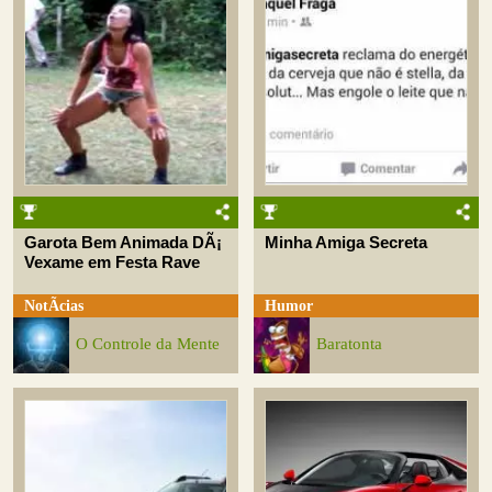
Garota Bem Animada DÃ¡
Minha Amiga Secreta
Vexame em Festa Rave
NotÃ­cias
Humor
O Controle da Mente
Baratonta