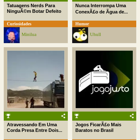
Tatuagens Nerds Para
Nunca Interrompa Uma
NinguÃ©m Botar Defeito
ConexÃ£o de Ãgua de...
Curiosidades
Humor
Minilua
Uhull
Atravessando Em Uma
Jogos FicarÃ£o Mais
Corda Presa Entre Dois...
Baratos no Brasil