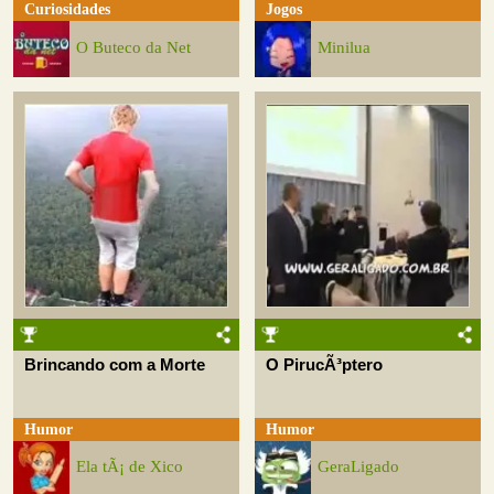
Curiosidades
Jogos
O Buteco da Net
Minilua
Brincando com a Morte
O PirucÃ³ptero
Humor
Humor
Ela tÃ¡ de Xico
GeraLigado