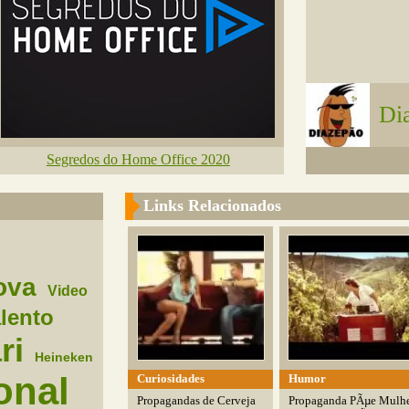
Di
Segredos do Home Office 2020
Links Relacionados
ova
Video
lento
ri
Heineken
onal
Curiosidades
Humor
Propagandas de Cerveja
Propaganda PÃµe Mulh