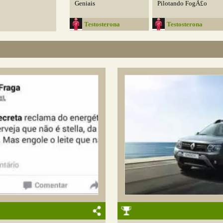
Geniais
Pilotando FogÃ£o
Testosterona
Testosterona