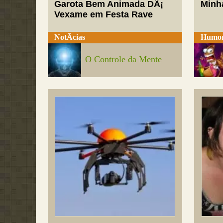
Garota Bem Animada DÃ¡
Minh
Vexame em Festa Rave
NotÃ­cias
Humo
O Controle da Mente