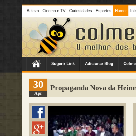
Beleza
Cinema e TV
Curiosidades
Esportes
Humor
Int
Sugerir Link
Adicionar Blog
Colme
30
Propaganda Nova da Heine
Apr