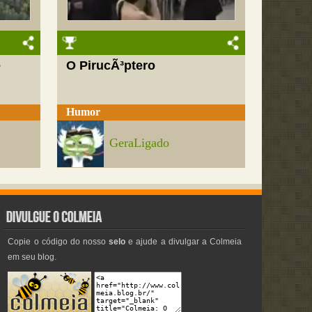
e
O PirucÃ³ptero
Humor
GeraLigado
Copie o código do nosso
selo
e ajude a divulgar a Colmeia
em seu blog.