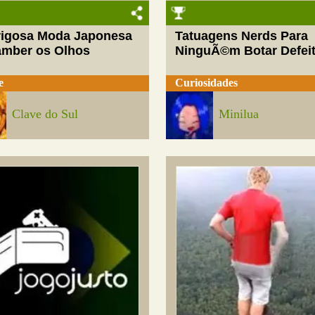
rigosa Moda Japonesa
Tatuagens Nerds Para
amber os Olhos
NinguÃ©m Botar Defei
e
Curiosidades
Clave do Sul
Minilua