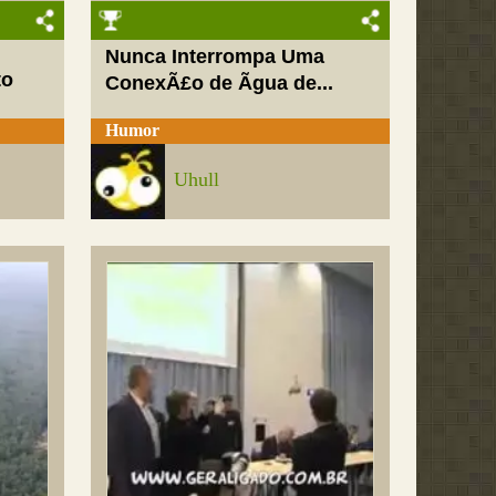
Nunca Interrompa Uma
to
ConexÃ£o de Ãgua de...
Humor
Uhull