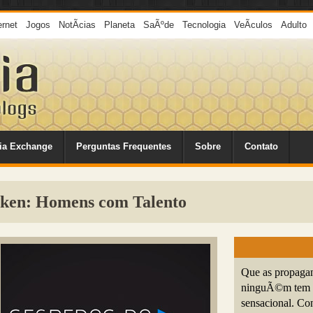
ernet
Jogos
NotÃ­cias
Planeta
SaÃºde
Tecnologia
VeÃ­culos
Adulto
ia Exchange
Perguntas Frequentes
Sobre
Contato
ken: Homens com Talento
Que as propagan
ninguÃ©m tem d
sensacional. Con