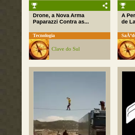
Drone, a Nova Arma
A Pe
Paparazzi Contra as...
de L
Tecnologia
SaÃºd
Clave do Sul