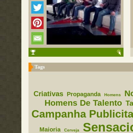
Tags
N
Criativas
Propaganda
Homens
Homens De Talento
Ta
Campanha Publicita
Sensaci
Maioria
Cerveja