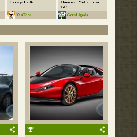
Cerveja Carlton
Homens e Mulheres no
Bar
YouToba
GeraLigado