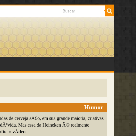
Humor
das de cerveja sÃ£o, em sua grande maioria, criativas
Ãºvida. Mas essa da Heineken Ã© realmente
fira o vÃ­deo.