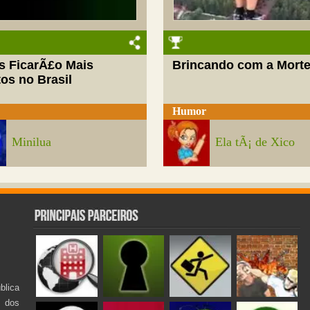
s FicarÃ£o Mais
Brincando com a Mort
os no Brasil
Humor
Minilua
Ela tÃ¡ de Xico
lica
s dos