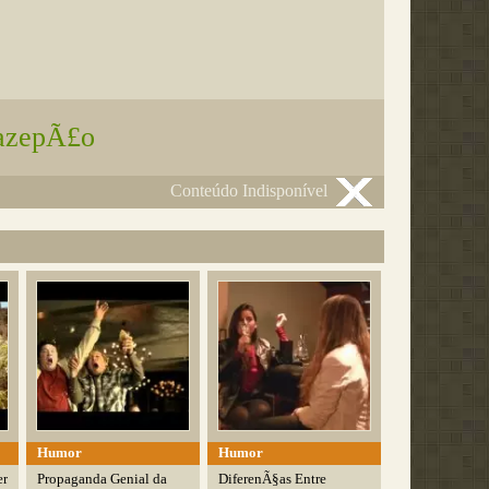
azepÃ£o
Conteúdo Indisponível
Humor
Humor
er
Propaganda Genial da
DiferenÃ§as Entre