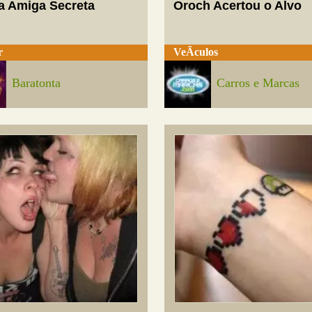
a Amiga Secreta
Oroch Acertou o Alvo
r
VeÃ­culos
Baratonta
Carros e Marcas