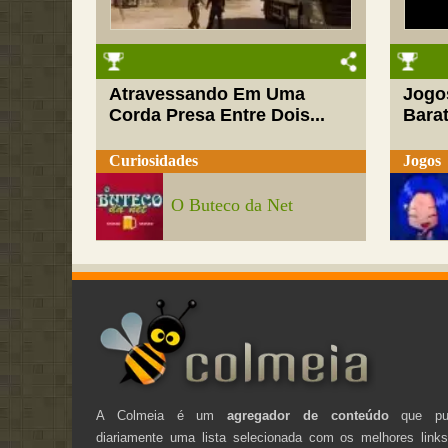
Atravessando Em Uma
Jogo
Corda Presa Entre Dois...
Barat
Curiosidades
Jogos
O Buteco da Net
A Colmeia é um
agregador de conteúdo
que pub
diariamente uma lista selecionada com os melhores link