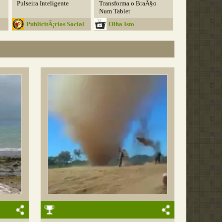
Pulseira Inteligente
Transforma o BraÃ§o
Num Tablet
PublicitÃ¡rios Social
Olha Isto
Club