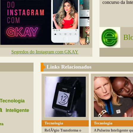
concurso da Inte
Bl
Segredos do Instagram com GKAY
Links Relacionados
Tecnologia
a
Inteligente
Tecnologia
Tecnologia
ra
RelÃ³gio Transforma o
A Pulseira Inteligente q