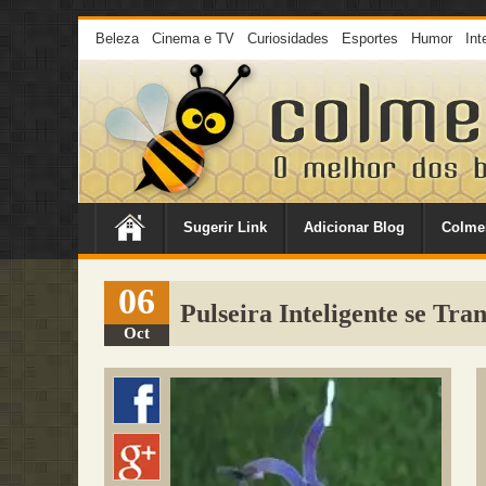
Beleza
Cinema e TV
Curiosidades
Esportes
Humor
Int
Sugerir Link
Adicionar Blog
Colme
06
Pulseira Inteligente se Tr
Oct