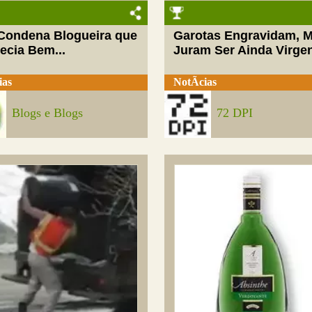
 Condena Blogueira que
Garotas Engravidam, 
ecia Bem...
Juram Ser Ainda Virge
ias
NotÃ­cias
Blogs e Blogs
72 DPI