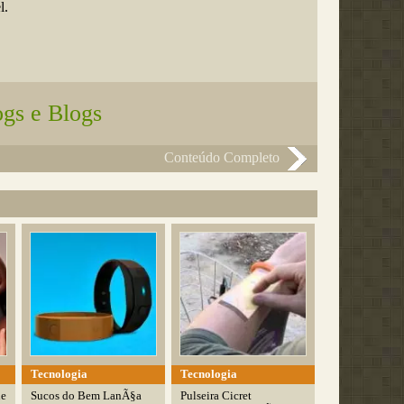
l.
ogs e Blogs
Conteúdo Completo
Tecnologia
Tecnologia
ue
Sucos do Bem LanÃ§a
Pulseira Cicret