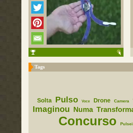
Tags
Pulso
Solta
Drone
Camera
Voce
Imaginou
Numa
Transform
Concurso
Pulsei