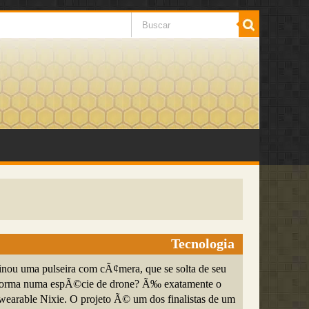
Tecnologia
nou uma pulseira com cÃ¢mera, que se solta de seu
nsforma numa espÃ©cie de drone? Ã‰ exatamente o
earable Nixie. O projeto Ã© um dos finalistas de um