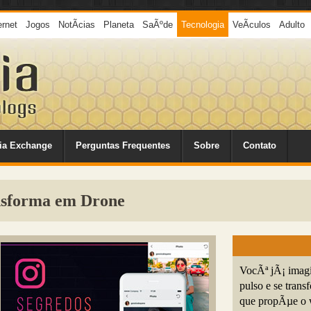
ernet
Jogos
NotÃ­cias
Planeta
SaÃºde
Tecnologia
VeÃ­culos
Adulto
ia Exchange
Perguntas Frequentes
Sobre
Contato
ansforma em Drone
VocÃª jÃ¡ imagi
pulso e se tra
que propÃµe o w