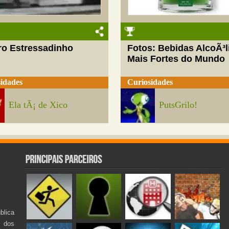
ro Estressadinho
Fotos: Bebidas AlcoÃ³l
Mais Fortes do Mundo
idades
Curiosidades
Ela tÃ¡ de Xico
PutsGrilo!
lica
s dos