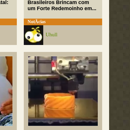
tal:
Brasileiros Brincam com
um Forte Redemoinho em...
NotÃ­cias
Uhull