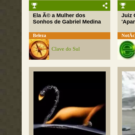
Ela Ã© a Mulher dos
Juiz
Sonhos de Gabriel Medina
'Apar
Beleza
NotÃ­c
Clave do Sul