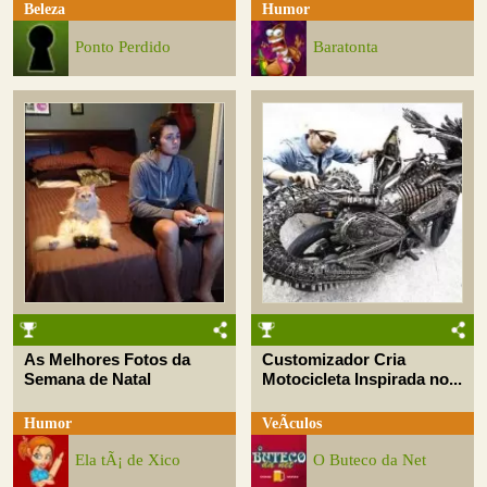
Beleza
Humor
Ponto Perdido
Baratonta
As Melhores Fotos da
Customizador Cria
Semana de Natal
Motocicleta Inspirada no...
Humor
VeÃ­culos
Ela tÃ¡ de Xico
O Buteco da Net