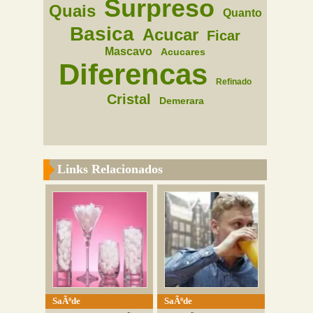
Surpreso
Quais
Quanto
Basica
Acucar
Ficar
Mascavo
Acucares
Diferencas
Refinado
Cristal
Demerara
Links Relacionados
SaÃºde
SaÃºde