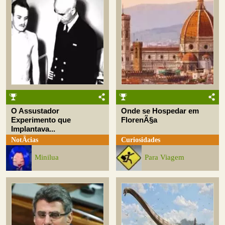
O Assustador
Onde se Hospedar em
Experimento que
FlorenÃ§a
Implantava...
NotÃ­cias
Curiosidades
Minilua
Para Viagem