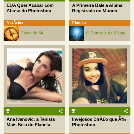
EUA Quer Acabar com
A Primeira Baleia Albina
Abuso do Photoshop
Registrada no Mundo
NotÃ­cias
Planeta
Clave do Sul
O Controle da Mente
Ana Ivanovic: a Tenista
Invejosos DirÃ£o que Ã‰
Mais Bela do Planeta
Photoshop