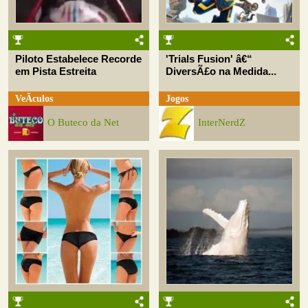
Piloto Estabelece Recorde
'Trials Fusion' â€“
em Pista Estreita
DiversÃ£o na Medida...
VeÃ­culos
Jogos
O Buteco da Net
InterNerdZ