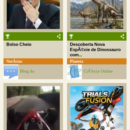
Bolso Cheio
Descoberta Nova
EspÃ©cie de Dinossauro
com...
NotÃ­cias
Planeta
Blog da
CiÃªncia Online