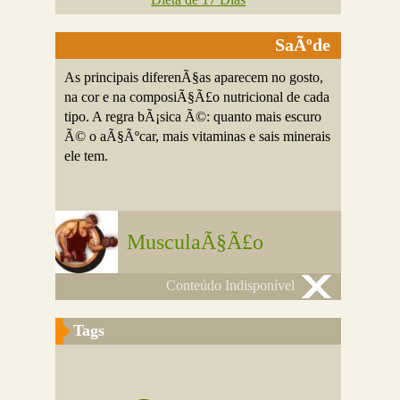
SaÃºde
As principais diferenÃ§as aparecem no gosto,
na cor e na composiÃ§Ã£o nutricional de cada
tipo. A regra bÃ¡sica Ã©: quanto mais escuro
Ã© o aÃ§Ãºcar, mais vitaminas e sais minerais
ele tem.
MusculaÃ§Ã£o
Conteúdo Indisponível
Tags