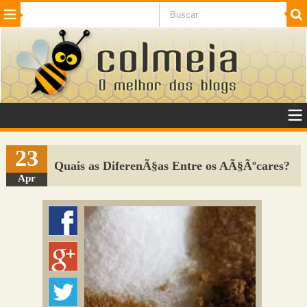
Beleza
Cinema e TV
Curiosidades
Esportes
Humor
Internet
Jogos
NotÃ­cias
Planeta
SaÃºde
Tecnologia
VeÃ­culos
Adulto
Sugerir Link
23
Quais as DiferenÃ§as Entre os AÃ§Ãºcares?
Adicionar Blog
Apr
Colmeia Exchange
Perguntas Frequentes
Sobre
Contato