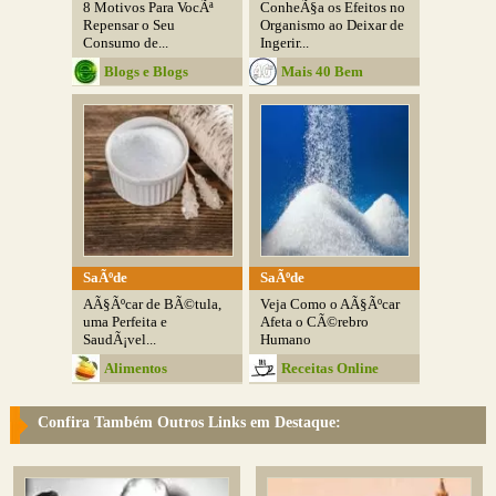
8 Motivos Para VocÃª
ConheÃ§a os Efeitos no
Repensar o Seu
Organismo ao Deixar de
Consumo de...
Ingerir...
Blogs e Blogs
Mais 40 Bem
Cuidado
SaÃºde
SaÃºde
AÃ§Ãºcar de BÃ©tula,
Veja Como o AÃ§Ãºcar
uma Perfeita e
Afeta o CÃ©rebro
SaudÃ¡vel...
Humano
Alimentos
Receitas Online
SaudÃ¡veis
Confira Também Outros Links em Destaque: