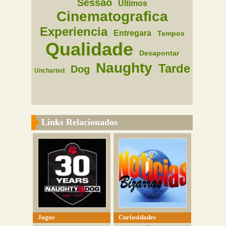
Sessao
Ultimos
Cinematografica
Experiencia
Entregara
Tempos
Qualidade
Desapontar
Naughty
Tarde
Dog
Uncharted
Links Relacionados
Jogos
Curiosidades