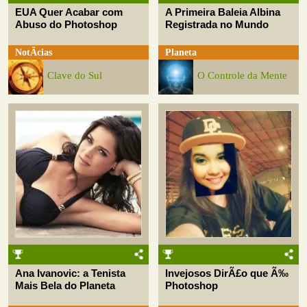
EUA Quer Acabar com
A Primeira Baleia Albina
Abuso do Photoshop
Registrada no Mundo
NotÃ­cias
Planeta
Clave do Sul
O Controle da Mente
Ana Ivanovic: a Tenista
Invejosos DirÃ£o que Ã‰
Mais Bela do Planeta
Photoshop