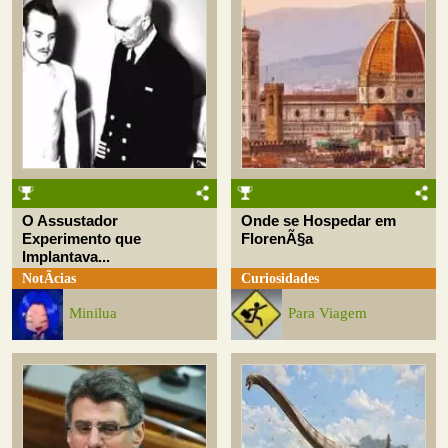
O Assustador
Onde se Hospedar em
Experimento que
FlorenÃ§a
Implantava...
NotÃ­cias
Curiosidades
Minilua
Para Viagem