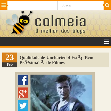
Beleza
Cinema e TV
Curiosidades
Esportes
Humor
Internet
Jogos
NotÃ­cias
Planeta
SaÃºde
Tecnologia
VeÃ­culos
Adulto
Sugerir Link
23
Qualidade de Uncharted 4 EstÃ¡ 'Bem
PrÃ³xima' Ã de Filmes
Adicionar Blog
Feb
Colmeia Exchange
Perguntas Frequentes
Sobre
Contato