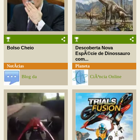
Bolso Cheio
Descoberta Nova
EspÃ©cie de Dinossauro
com...
NotÃ­cias
Planeta
Blog da
CiÃªncia Online