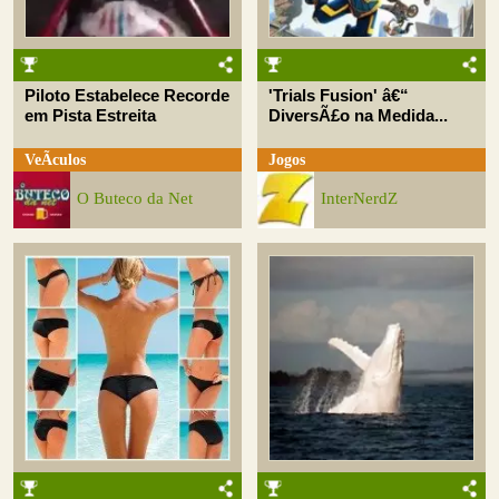
Piloto Estabelece Recorde
'Trials Fusion' â€“
em Pista Estreita
DiversÃ£o na Medida...
VeÃ­culos
Jogos
O Buteco da Net
InterNerdZ