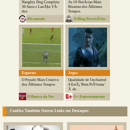
Naughty Dog Completa
As 10 NotÃ­cias Mais
30 Anos e LanÃ§a VÃ­
Bizarras dos Ãšltimos
deo
Tempos
INcontrole
O Blog ProvisÃ³rio
Esportes
Jogos
O Penalti Mais Criativo
Qualidade de Uncharted
dos Ãšltimos Tempos
4 EstÃ¡ 'Bem PrÃ³xima'
Ã de...
O Buteco da Net
G+ Entretenimento
Confira Também Outros Links em Destaque: