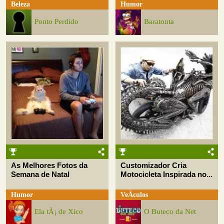
Beleza
Humor
Ponto Perdido
Baratonta
As Melhores Fotos da
Customizador Cria
Semana de Natal
Motocicleta Inspirada no...
Humor
VeÃ­culos
Ela tÃ¡ de Xico
O Buteco da Net