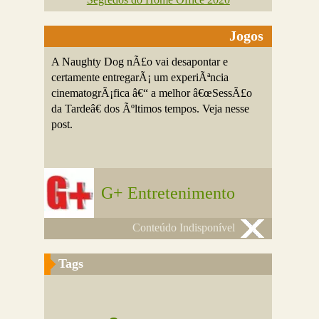
Jogos
A Naughty Dog nÃ£o vai desapontar e
certamente entregarÃ¡ um experiÃªncia
cinematogrÃ¡fica â€“ a melhor â€œSessÃ£o
da Tardeâ€ dos Ãºltimos tempos. Veja nesse
post.
G+ Entretenimento
Conteúdo Indisponível
Tags