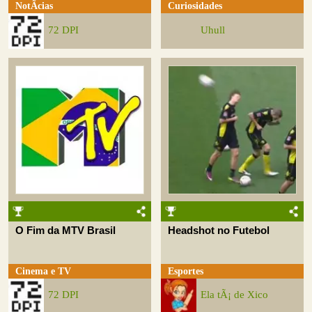
NotÃ­cias
Curiosidades
72 DPI
Uhull
O Fim da MTV Brasil
Headshot no Futebol
Cinema e TV
Esportes
72 DPI
Ela tÃ¡ de Xico