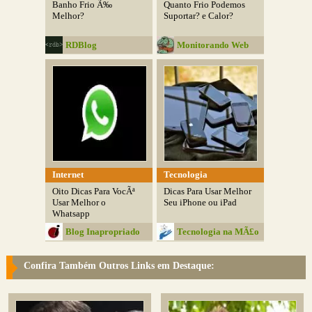
Banho Frio Ã‰
Quanto Frio Podemos
Melhor?
Suportar? e Calor?
RDBlog
Monitorando Web
Internet
Tecnologia
Oito Dicas Para VocÃª
Dicas Para Usar Melhor
Usar Melhor o
Seu iPhone ou iPad
Whatsapp
Blog Inapropriado
Tecnologia na MÃ£o
Confira Também Outros Links em Destaque: