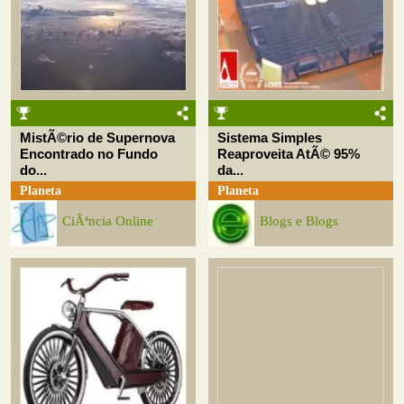
MistÃ©rio de Supernova
Sistema Simples
Encontrado no Fundo
Reaproveita AtÃ© 95%
do...
da...
Planeta
Planeta
CiÃªncia Online
Blogs e Blogs