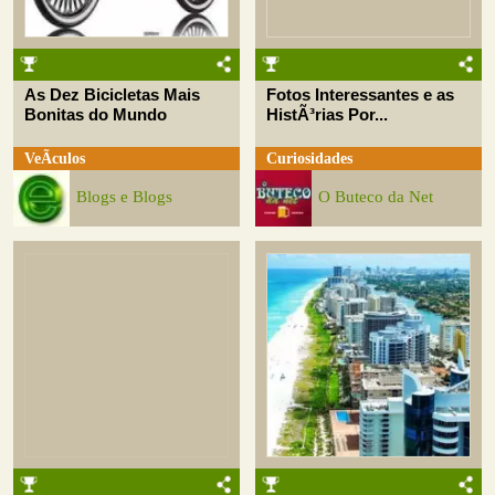
As Dez Bicicletas Mais
Fotos Interessantes e as
Bonitas do Mundo
HistÃ³rias Por...
VeÃ­culos
Curiosidades
Blogs e Blogs
O Buteco da Net