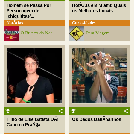
Homem se Passa Por
HotÃ©is em Miami: Quais
Personagem de
os Melhores Locais...
'chiquititas'...
NotÃ­cias
Curiosidades
O Buteco da Net
Para Viagem
Filho de Eike Batista DÃ¡
Os Dedos DanÃ§arinos
Cano na PraÃ§a