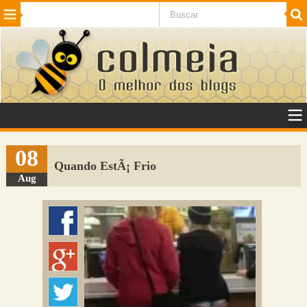
Beleza
Cinema e TV
Curiosidades
Esportes
Humor
Internet
Jogos
NotÃ­cias
Planeta
SaÃºde
Tecnologia
VeÃ­culos
Adulto
Sugerir Link
08
Quando EstÃ¡ Frio
Adicionar Blog
Aug
Colmeia Exchange
Perguntas Frequentes
Sobre
Contato