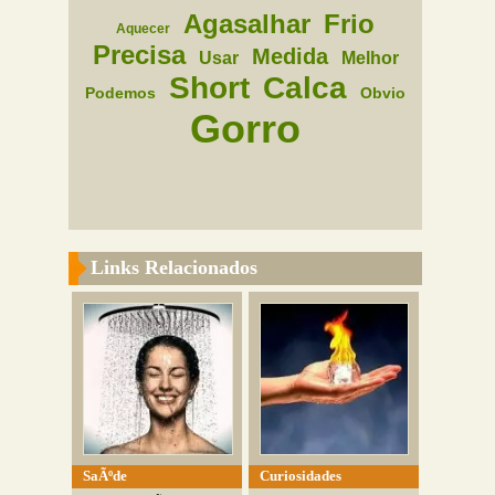
Agasalhar
Frio
Aquecer
Precisa
Medida
Usar
Melhor
Short
Calca
Podemos
Obvio
Gorro
Links Relacionados
SaÃºde
Curiosidades