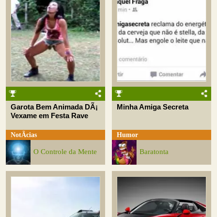
Garota Bem Animada DÃ¡
Minha Amiga Secreta
Vexame em Festa Rave
NotÃ­cias
Humor
O Controle da Mente
Baratonta