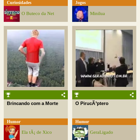
Curiosidades
Jogos
O Buteco da Net
Minilua
Brincando com a Morte
O PirucÃ³ptero
Humor
Humor
Ela tÃ¡ de Xico
GeraLigado