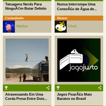
Tatuagens Nerds Para
Nunca Interrompa Uma
NinguÃ©m Botar Defeito
ConexÃ£o de Ãgua de...
Curiosidades
Humor
Minilua
Uhull
Atravessando Em Uma
Jogos FicarÃ£o Mais
Corda Presa Entre Dois...
Baratos no Brasil