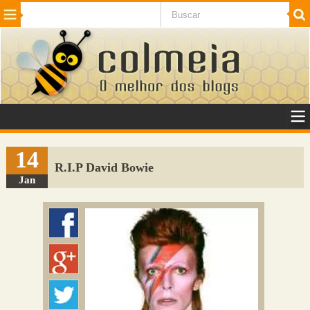
Beleza
Cinema e TV
Curiosidades
Esportes
Humor
Internet
Jogos
NotÃ­cias
Planeta
SaÃºde
Tecnologia
VeÃ­culos
Adulto
Sugerir Link
14
R.I.P David Bowie
Adicionar Blog
Jan
Colmeia Exchange
Perguntas Frequentes
Sobre
Contato