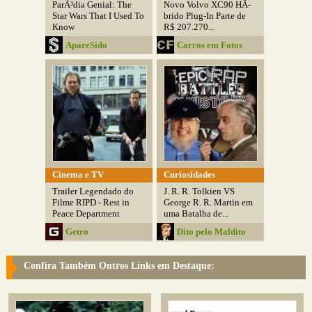
ParÃ³dia Genial: The
Novo Volvo XC90 HÃ­
Star Wars That I Used To
brido Plug-In Parte de
Know
R$ 207.270...
ApareSido
Carros em Fotos
Cinema e TV
Curiosidades
Trailer Legendado do
J. R. R. Tolkien VS
Filme RIPD - Rest in
George R. R. Martin em
Peace Department
uma Batalha de...
Getro
Dito pelo Maldito
Confira Também Outros Links em Destaque: