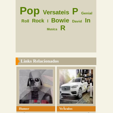
Pop
P
Versateis
Genial
Bowie
In
Rock
Roll
I
David
R
Musica
Links Relacionados
Humor
VeÃ­culos