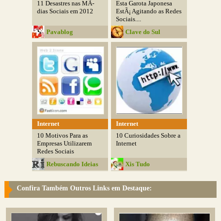
11 Desastres nas MÃ­
Esta Garota Japonesa
dias Sociais em 2012
EstÃ¡ Agitando as Redes
Sociais....
Pavablog
Clave do Sul
Internet
Internet
10 Motivos Para as
10 Curiosidades Sobre a
Empresas Utilizarem
Internet
Redes Sociais
Rebuscando Ideias
Xis Tudo
Confira Também Outros Links em Destaque: