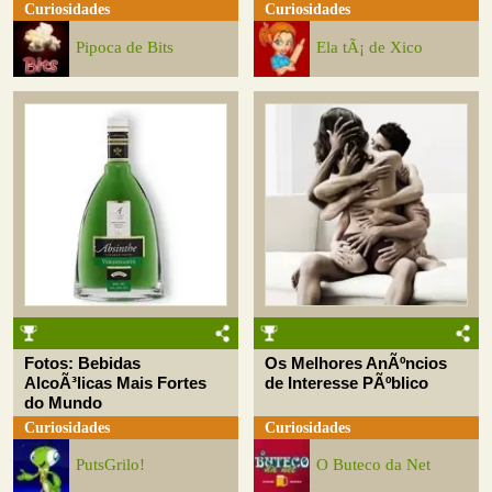
Curiosidades
Curiosidades
Pipoca de Bits
Ela tÃ¡ de Xico
Fotos: Bebidas
Os Melhores AnÃºncios
AlcoÃ³licas Mais Fortes
de Interesse PÃºblico
do Mundo
Curiosidades
Curiosidades
PutsGrilo!
O Buteco da Net