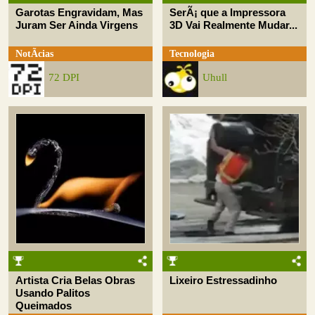
Garotas Engravidam, Mas
SerÃ¡ que a Impressora
Juram Ser Ainda Virgens
3D Vai Realmente Mudar...
NotÃ­cias
Tecnologia
72 DPI
Uhull
Artista Cria Belas Obras
Lixeiro Estressadinho
Usando Palitos
Queimados