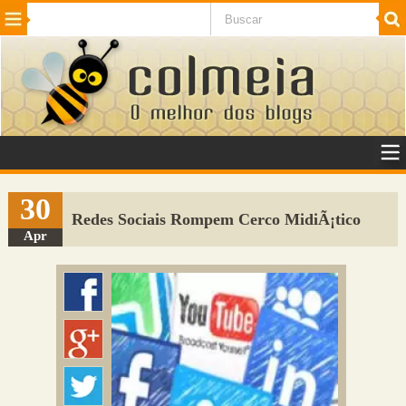
Beleza
Cinema e TV
Curiosidades
Esportes
Humor
Internet
Jogos
NotÃ­cias
Planeta
SaÃºde
Tecnologia
VeÃ­culos
Adulto
Sugerir Link
30
Redes Sociais Rompem Cerco MidiÃ¡tico
Adicionar Blog
Apr
Colmeia Exchange
Perguntas Frequentes
Sobre
Contato